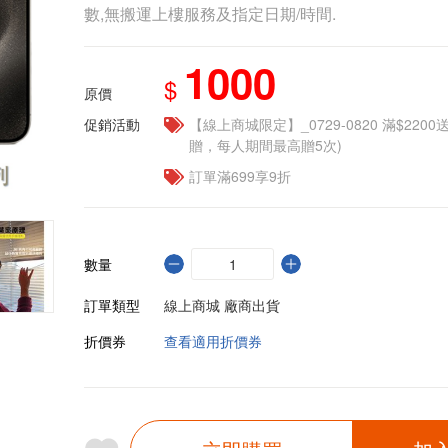
數,無搬運上樓服務及指定日期/時間.
1000
$
原價
促銷活動
【線上商城限定】_0729-0820 滿$2200
贈，每人期間最高贈5次)
訂單滿699享9折
數量
訂單類型
線上商城 廠商出貨
折價券
查看適用折價券