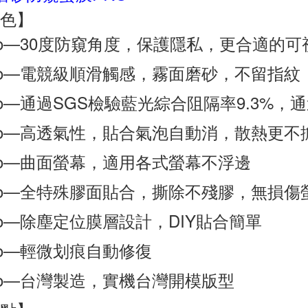
色】
ro—30度防窺角度，保護隱私，更合適的可
ro—電競級順滑觸感，霧面磨砂，不留指紋
ro—通過SGS檢驗藍光綜合阻隔率9.3%，
ro—高透氣性，貼合氣泡自動消，散熱更不
ro—曲面螢幕，適用各式螢幕不浮邊
ro—全特殊膠面貼合，撕除不殘膠，無損傷
ro—除塵定位膜層設計，DIY貼合簡單
ro—輕微划痕自動修復
ro—台灣製造，實機台灣開模版型