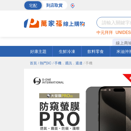
宅配
到店取貨
中元拜拜
UNIDES
巧克力
罐頭
海苔
線上商
好康主題
生鮮冷凍
飲料零食
米油沖
首頁
/ 熱門3C
/ 手機．通訊．週邊
/ 手機