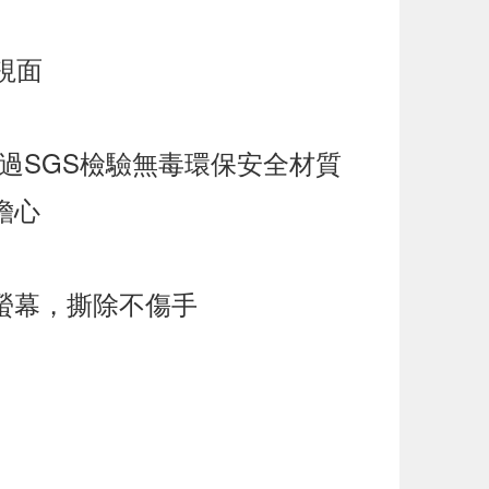
視面
通過SGS檢驗無毒環保安全材質
擔心
螢幕，撕除不傷手