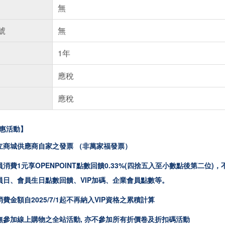
無
號
無
1年
應稅
應稅
惠活動】
立商城供應商自家之發票 （非萬家福發票）
消費1元享OPENPOINT點數回饋0.33%(四捨五入至小數點後第二
員日、會員生日點數回饋、VIP加碼、企業會員點數等。
費金額自2025/7/1起不再納入VIP資格之累積計算
無參加線上購物之全站活動, 亦不參加所有折價卷及折扣碼活動