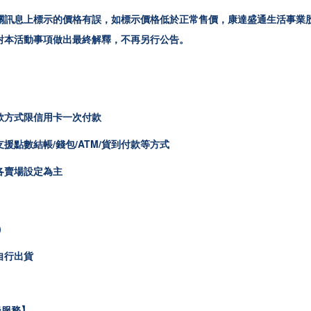
關訊息上標示的價格有誤，如標示價格低於正常售價，康達盛通生活事業
對本活動事項做出最終解釋，不再另行公告。
款方式限
信用卡一次付款
援點數結帳/錢包/ATM/貨到付款等方式
各賣場設定為主
)
自行出貨
後服務】