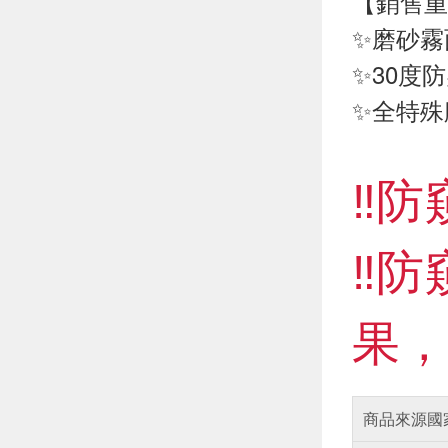
【銷售重
✨磨砂霧
✨30度
✨全特殊
‼️
‼️
果，
商品來源國