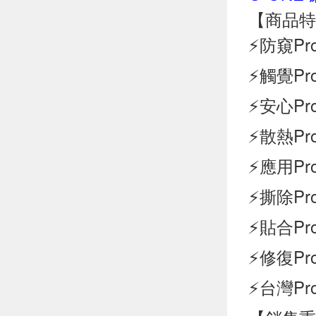
【商品特
⚡防窺P
⚡觸覺P
⚡安心P
⚡散熱P
⚡應用P
⚡撕除P
⚡貼合P
⚡修復P
⚡台灣P