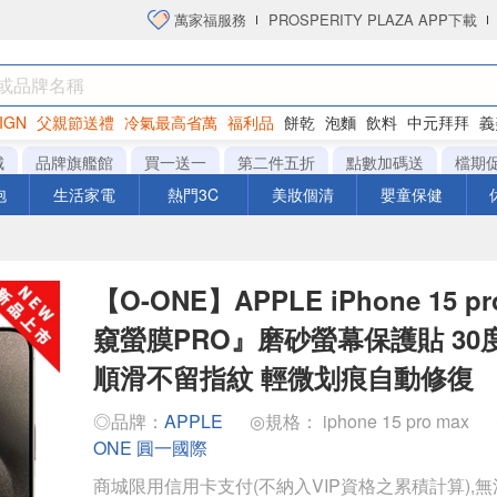
萬家福服務
PROSPERITY PLAZA APP下載
IGN
父親節送禮
冷氣最高省萬
福利品
餅乾
泡麵
飲料
中元拜拜
義
洋芋片
城
品牌旗艦館
買一送一
第二件五折
點數加碼送
檔期
泡
生活家電
熱門3C
美妝個清
嬰童保健
【O-ONE】APPLE iPhone 15 p
窺螢膜PRO』磨砂螢幕保護貼 30
順滑不留指紋 輕微划痕自動修復
◎品牌：
APPLE
◎規格： iphone 15 pro max
ONE 圓一國際
商城限用信用卡支付(不納入VIP資格之累積計算),無