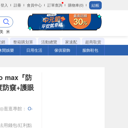
結帳
登入
註冊
會員中心
訂單查詢
購物車(0)
美
米
促銷
整箱購划算
活動總覽
家速配
超商取貨
休閒娛樂
日用生活
傢俱寢飾
服飾鞋包
ro max『防
度防窺+護眼
◎逛逛專館：
O-
法用錢包/紅利點