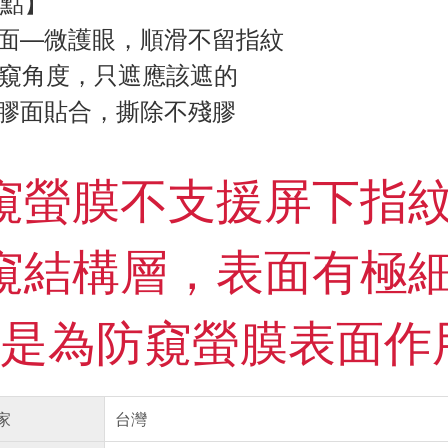
點】
面—微護眼，順滑不留指紋
防窺角度，只遮應該遮的
膠面貼合，撕除不殘膠
防窺螢膜不支援屏下指
防窺結構層，表面有極
是為防窺螢膜表面作
家
台灣