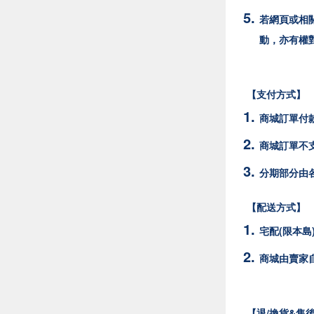
若網頁或相
動，亦有權
【支付方式】
商城訂單付
商城訂單不支
分期部分由
【配送方式】
宅配(限本島
商城由賣家
【退/換貨&售