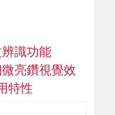
紋辨識功能
細微亮鑽視覺效
用特性