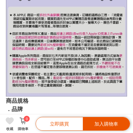
商品規格
．品牌
Apple 蘋果
0
立即購買
加入購物車
．型號
收藏
購物車
A3526