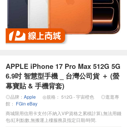
APPLE iPhone 17 Pro Max 512G 5G
6.9吋 智慧型手機 _ 台灣公司貨 ＋ (螢
幕寶貼 & 手機背套)
◎品牌：
Apple
◎規格： 512G - 宇宙橙色
◎逛逛專
館：
FGin eBay
商城限用信用卡支付(不納入VIP資格之累積計算),無法用錢
包/紅利點數,無搬運上樓服務及指定日期/時間.