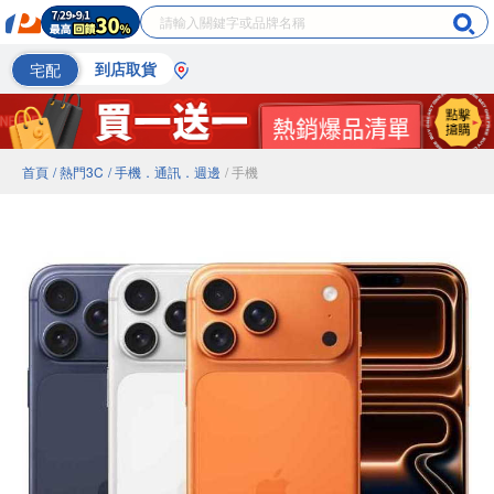
宅配
到店取貨
首頁
/ 熱門3C
/ 手機．通訊．週邊
/ 手機