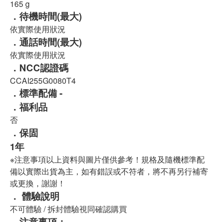
165 g
．待機時間(最大)
依實際使用狀況
．通話時間(最大)
依實際使用狀況
．NCC認證碼
CCAI255G0080T4
．標準配備 -
．福利品
否
．保固
1年
※注意事項以上資料與圖片僅供參考！規格及隨機標準配
備以實際出貨為主，如有錯誤或不符者，將不再另行補寄
或更換，謝謝！
．
體驗說明
不可體驗 / 拆封體驗視同確認購買
．注意事項：