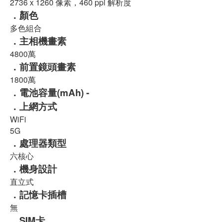
2736 x 1260 像素，460 ppi 解析度
．顏色
多色組合
．主相機畫素
4800萬
．前置鏡頭畫素
1800萬
．電池容量(mAh) -
．上網方式
WiFi
5G
．處理器類型
六核心
．機身設計
直立式
．記憶卡插槽
無
．SIM卡