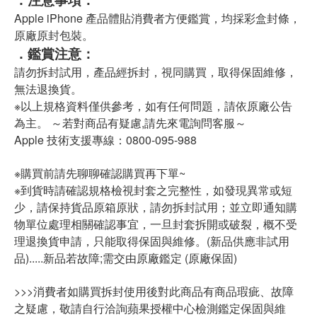
Apple iPhone 產品體貼消費者方便鑑賞，均採彩盒封條，
原廠原封包裝。
．鑑賞注意：
請勿拆封試用，產品經拆封，視同購買，取得保固維修，
無法退換貨。
※以上規格資料僅供參考，如有任何問題，請依原廠公告
為主。
～若對商品有疑慮,請先來電詢問客服～
Apple 技術支援專線：0800-095-988
※購買前請先聊聊確認購買再下單~
※到貨時請確認規格檢視封套之完整性，如發現異常或短
少，請保持貨品原箱原狀，請勿拆封試用；並立即通知購
物單位處理相關確認事宜，一旦封套拆開或破裂，概不受
理退換貨申請，只能取得保固與維修。(新品供應非試用
品).....新品若故障;需交由原廠鑑定 (原廠保固)
>>>消費者如購買拆封使用後對此商品有商品瑕疵、故障
之疑慮，敬請自行洽詢蘋果授權中心檢測鑑定保固與維