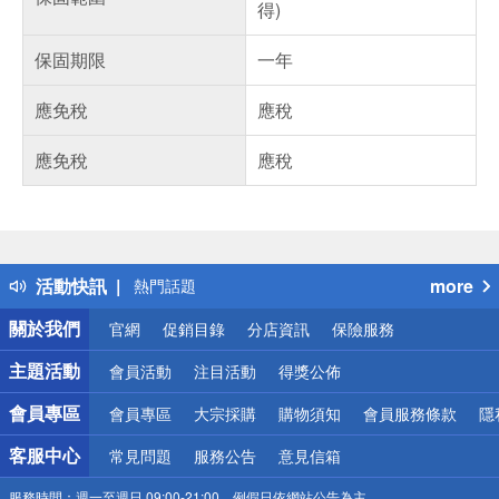
得)
保固期限
一年
應免稅
應稅
應免稅
應稅
偏遠地區配送
詐騙網頁！請小心！
得獎公告
活動快訊
more
熱門話題
銀行優惠
關於我們
官網
促銷目錄
分店資訊
保險服務
偏遠地區配送
詐騙網頁！請小心！
主題活動
會員活動
注目活動
得獎公佈
會員專區
會員專區
大宗採購
購物須知
會員服務條款
隱
客服中心
常見問題
服務公告
意見信箱
服務時間：
週一至週日 09:00-21:00，例假日依網站公告為主