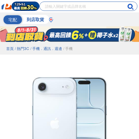
宅配
到店取貨
首頁
/ 熱門3C
/ 手機．通訊．週邊
/ 手機