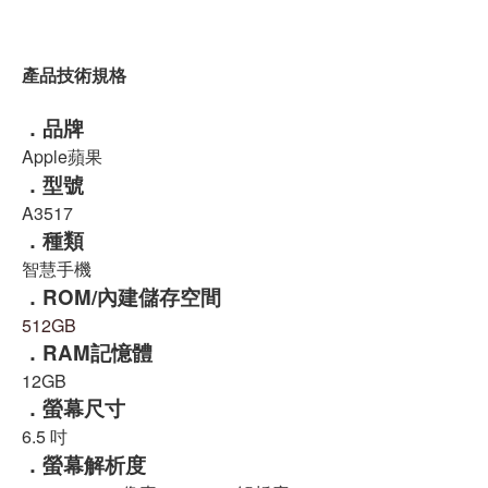
產品技術規格
．品牌
Apple蘋果
．型號
A3517
．種類
智慧手機
．ROM/內建儲存空間
512GB
．RAM記憶體
12GB
．螢幕尺寸
6.5 吋
．螢幕解析度