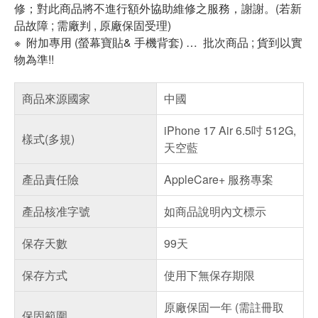
修；對此商品將不進行額外協助維修之服務，謝謝。(若新
品故障 ; 需廠判 , 原廠保固受理)
※ 附加專用 (螢幕寶貼& 手機背套) … 批次商品 ; 貨到以實
物為準!!
商品來源國家
中國
iPhone 17 Air 6.5吋 512G,
樣式(多規)
天空藍
產品責任險
AppleCare+ 服務專案
產品核准字號
如商品說明內文標示
保存天數
99天
保存方式
使用下無保存期限
原廠保固一年 (需註冊取
保固範圍