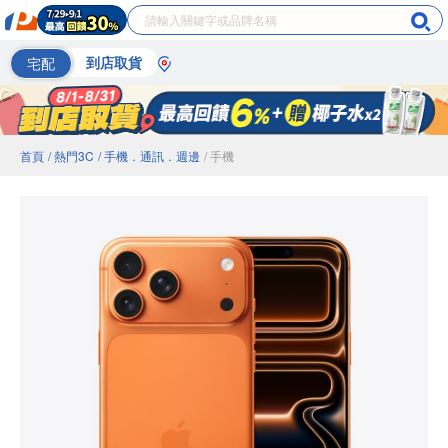
宅配
到店取貨
首頁
/ 熱門3C
/ 手機．通訊．週邊
/ 手機