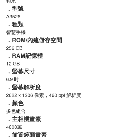
蘋果
．型號
A3526
．種類
智慧手機
．ROM/內建儲存空間
256 GB
．RAM記憶體
12 GB
．螢幕尺寸
6.9 吋
．螢幕解析度
2622 x 1206 像素，460 ppi 解析度
．顏色
多色組合
．主相機畫素
4800萬
．前置鏡頭畫素