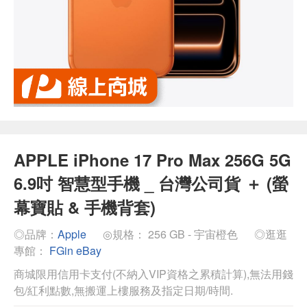
APPLE iPhone 17 Pro Max 256G 5G
6.9吋 智慧型手機 _ 台灣公司貨 ＋ (螢
幕寶貼 & 手機背套)
◎品牌：
Apple
◎規格： 256 GB - 宇宙橙色
◎逛逛
專館：
FGin eBay
商城限用信用卡支付(不納入VIP資格之累積計算),無法用錢
包/紅利點數,無搬運上樓服務及指定日期/時間.