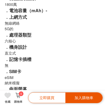
1800萬
．電池容量（mAh）-
．上網方式
無線網絡
5G的
．處理器類型
六核心
．機身設計
直立式
．記憶卡插槽
無
．SIM卡
eSIM
納米模擬
．曲面螢幕
0
否
立即購買
加入購物車
．螢幕技術
收藏
購物車