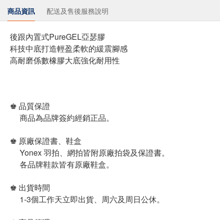
商品資訊
配送及售後服務說明
後跟內置式PureGEL亞瑟膠
科技中底打造輕盈柔軟的緩震腳感
高耐磨係數橡膠大底強化耐用性
♚ 品質保證
商品為品牌簽約經銷正品。
♚ 原廠保證書、鞋盒
Yonex 羽拍、網拍皆附原廠拍袋及保證書。
各品牌鞋款皆有原廠鞋盒。
♚ 出貨時間
1-3個工作天立即出貨、周六及周日公休。