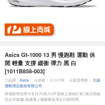
Asics Gt-1000 13 男 慢跑鞋 運動 休
閒 輕量 支撐 緩衝 彈力 黑 白
[1011B858-003]
◎品牌：
Asics
◎規格： 31.5 CM
◎逛逛專館：
大誠
運動用品股份有限公司
商城限用信用卡支付(不納入VIP資格之累積計算),無法用錢
包/紅利點數,無搬運上樓服務及指定日期/時間.