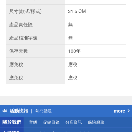
尺寸(款式/樣式)
31.5 CM
產品責任險
無
產品核准字號
無
保存天數
100年
應免稅
應稅
應免稅
應稅
偏遠地區配送
詐騙網頁！請小心！
得獎公告
活動快訊
more
熱門話題
銀行優惠
關於我們
官網
促銷目錄
分店資訊
保險服務
偏遠地區配送
詐騙網頁！請小心！