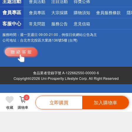
主題活動
會員活動
注目活動
得獎公佈
會員專區
會員專區
大宗採購
購物須知
會員服務條款
隱
客服中心
常見問題
服務公告
意見信箱
服務時間：
週一至週日 09:00-21:00，例假日依網站公告為主
公司地址：
台北市北投區大業路136號5樓 (台灣)
食品業者登錄字號 A-122662550-00000-6
Copyright©2026 Uni-Prosperity Lifestyle Corp. All Right Reserved
0
立即購買
加入購物車
收藏
購物車