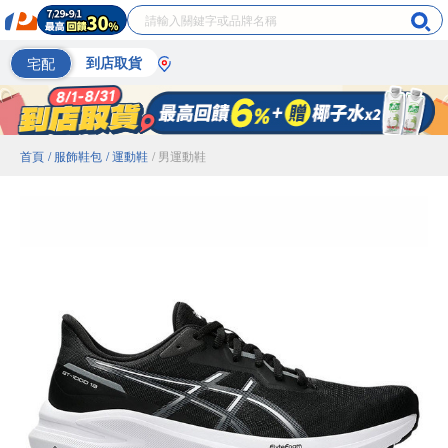
宅配
到店取貨
首頁
/ 服飾鞋包
/ 運動鞋
/ 男運動鞋