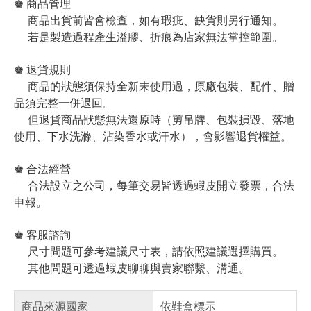
♚ 商品管理
商品出貨前皆會檢查，如有瑕疵、缺貨則另行通知。
若是製造過程產生溢膠、折痕為店家無法掌控範圍。
♚ 退貨規則
商品的狀態須保持全新未使用過，原廠包裝、配件、贈
品須完整一併退回。
但退貨商品狀態無法還原時（剪吊牌、包裝損毀、落地
使用、下水洗滌、沾染香水或汗水），會影響退貨權益。
♚ 合法經營
合法設立之公司，每筆交易皆透過蝦皮開立發票，合法
申報。
♚ 客服諮詢
尺寸問題可參考建議尺寸表，請依照建議選擇購買。
其他問題可透過蝦皮聊聊與賣家聯繫、溝通。
商品來源國家
依鞋盒標示