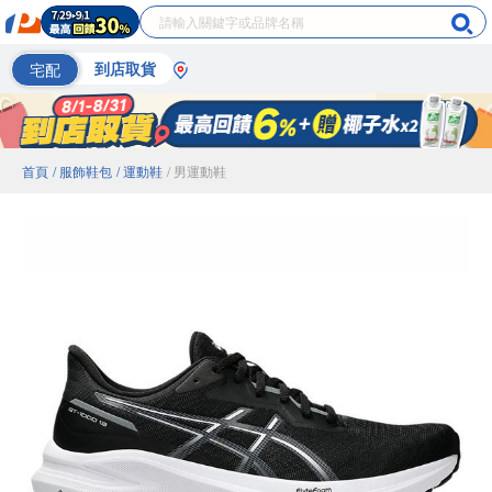
宅配
到店取貨
首頁
/ 服飾鞋包
/ 運動鞋
/ 男運動鞋