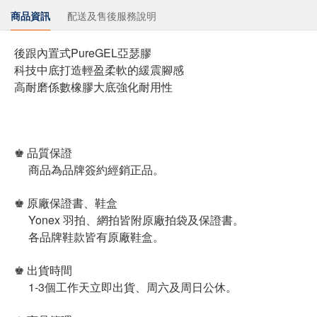
商品資訊
配送及售後服務說明
後跟內置式PureGEL亞瑟膠
科技中底打造輕盈柔軟的緩震腳感
高耐磨係數橡膠大底強化耐用性
♚ 品質保證
商品為品牌簽約經銷正品。
♚ 原廠保證書、鞋盒
Yonex 羽拍、網拍皆附原廠拍袋及保證書。
各品牌鞋款皆有原廠鞋盒。
♚ 出貨時間
1-3個工作天立即出貨、周六及周日公休。