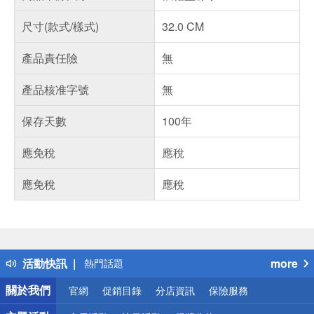
尺寸(款式/樣式)
32.0 CM
產品責任險
無
產品核准字號
無
保存天數
100年
應免稅
應稅
應免稅
應稅
偏遠地區配送
詐騙網頁！請小心！
得獎公告
活動快訊
more
熱門話題
銀行優惠
關於我們
官網
促銷目錄
分店資訊
保險服務
偏遠地區配送
詐騙網頁！請小心！