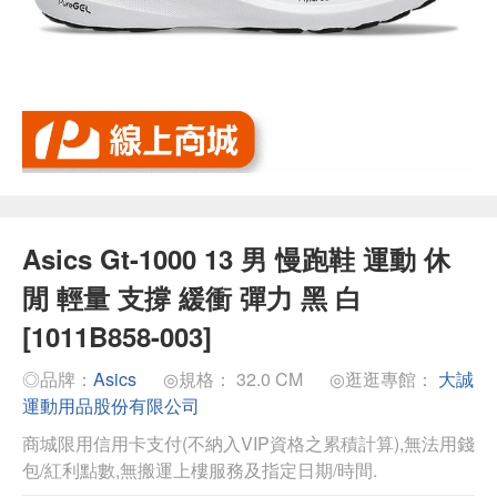
Asics Gt-1000 13 男 慢跑鞋 運動 休
閒 輕量 支撐 緩衝 彈力 黑 白
[1011B858-003]
◎品牌：
Asics
◎規格： 32.0 CM
◎逛逛專館：
大誠
運動用品股份有限公司
商城限用信用卡支付(不納入VIP資格之累積計算),無法用錢
包/紅利點數,無搬運上樓服務及指定日期/時間.