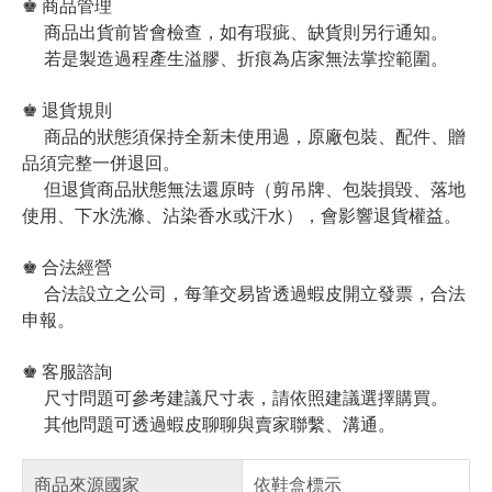
♚ 商品管理
商品出貨前皆會檢查，如有瑕疵、缺貨則另行通知。
若是製造過程產生溢膠、折痕為店家無法掌控範圍。
♚ 退貨規則
商品的狀態須保持全新未使用過，原廠包裝、配件、贈
品須完整一併退回。
但退貨商品狀態無法還原時（剪吊牌、包裝損毀、落地
使用、下水洗滌、沾染香水或汗水），會影響退貨權益。
♚ 合法經營
合法設立之公司，每筆交易皆透過蝦皮開立發票，合法
申報。
♚ 客服諮詢
尺寸問題可參考建議尺寸表，請依照建議選擇購買。
其他問題可透過蝦皮聊聊與賣家聯繫、溝通。
商品來源國家
依鞋盒標示