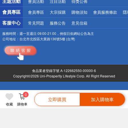
主題活動
會員活動
注目活動
得獎公佈
會員專區
會員專區
大宗採購
購物須知
會員服務條款
隱
客服中心
常見問題
服務公告
意見信箱
服務時間：
週一至週日 09:00-21:00，例假日依網站公告為主
公司地址：
台北市北投區大業路136號5樓 (台灣)
食品業者登錄字號 A-122662550-00000-6
Copyright©2026 Uni-Prosperity Lifestyle Corp. All Right Reserved
0
立即購買
加入購物車
收藏
購物車