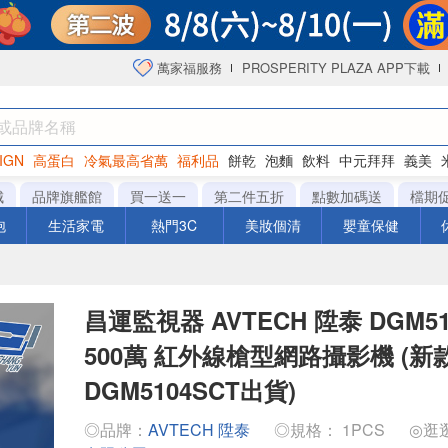
萬家福服務
PROSPERITY PLAZA APP下載
IGN
高蛋白
冷氣最高省萬
福利品
餅乾
泡麵
飲料
中元拜拜
義美
海苔
城
品牌旗艦館
買一送一
第二件五折
點數加碼送
檔期
泡
生活家電
熱門3C
美妝個清
嬰童保健
昌運監視器 AVTECH 陞泰 DGM51
500萬 紅外線槍型網路攝影機 (新
DGM5104SCT出貨)
◎品牌：
AVTECH 陞泰
◎規格： 1PCS
◎逛