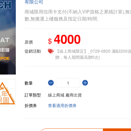
有限公司
商城限用信用卡支付(不納入VIP資格之累積計算),無
數,無搬運上樓服務及指定日期/時間.
4000
$
原價
促銷活動
【線上商城限定】_0729-0820 滿$2200
贈，每人期間最高贈5次)
數量
訂單類型
線上商城 廠商出貨
折價券
查看適用折價券