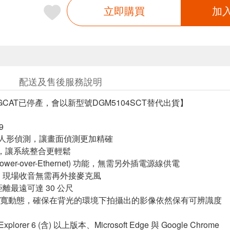
立即購買
加
配送及售後服務說明
3GCAT已停產，會以新型號DGM5104SCT替代出貨】
9
 智慧人形偵測，讓畫面偵測更加精確
IF，讓系統整合更輕鬆
Power-over-Ethernet) 功能，無需另外插電源線供電
，現場收音無需再外接麥克風
離最遠可達 30 公尺
DR 寬動態，確保在背光的環境下拍攝出的影像依然保有可辨識度
 Explorer 6 (含) 以上版本、Microsoft Edge 與 Google Chrome