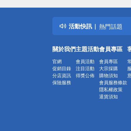
偏遠地區配
詐騙網頁！
得獎公告
活動快訊
熱門話題
銀行優惠
偏遠地區配
關於我們
主題活動
會員專區
詐騙網頁！
官網
會員活動
會員專區
促銷目錄
注目活動
大宗採購
分店資訊
得獎公佈
購物須知
保險服務
會員服務條款
隱私權政策
退貨須知