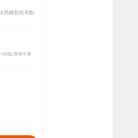
法用錢包/紅利點
送100點(單筆不累