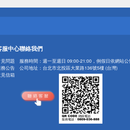
送
請小心！
送
客服中心
聯絡我們
請小心！
常見問題
服務時間：
週一至週日 09:00-21:00，例假日依網站
服務公告
公司地址：
台北市北投區大業路136號5樓 (台灣)
意見信箱