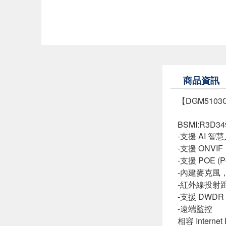
商品資訊
【DGM510
BSMI:R3D34
-支援 AI
-支援 ONV
-支援 POE (
-內建麥克風
-紅外線投射距
-支援 DW
-遠端監控
相容 Internet