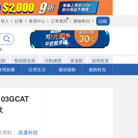
結帳
登入
註冊
會員中心
訂單查詢
購物車(0)
米
促銷
整箱購划算
活動總覽
家速配
超商取貨
休閒娛樂
日用生活
傢俱寢飾
服飾鞋包
03GCAT
款
逛專館：
昌運科技