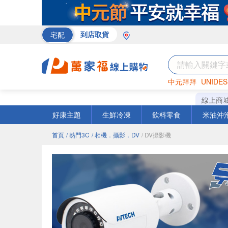
宅配
到店取貨
中元拜拜
UNIDES
巧克力
罐頭
咖啡
線上商
好康主題
生鮮冷凍
飲料零食
米油沖
首頁
/ 熱門3C
/ 相機．攝影．DV
/ DV攝影機