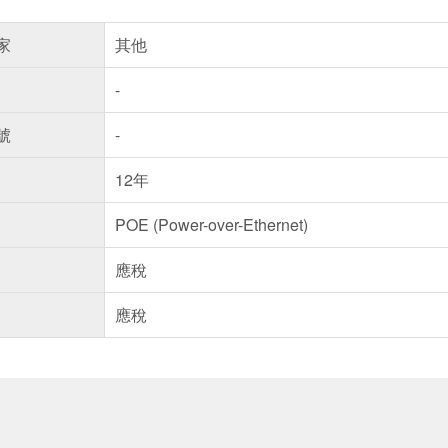
家
其他
-
號
-
12年
POE (Power-over-Ethernet)
應稅
應稅