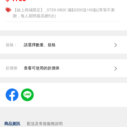
【線上商城限定】_0729-0820 滿$2200送100點(單筆不累
贈，每人期間最高贈5次)
規格：
請選擇數量、規格
折價券
查看可使用的折價券
商品資訊
配送及售後服務說明