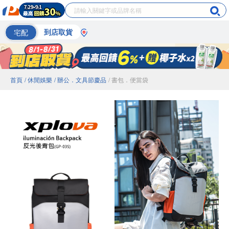
宅配
到店取貨
首頁
/ 休閒娛樂
/ 辦公．文具節慶品
/ 書包．便當袋