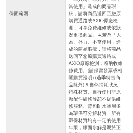
當使用」造成的商品瑕
保固範圍
疵，請將商品送回至您原
購買通路或AXIO原廠檢
測，可享免費維修或依狀
況更換商品。 4.若為「人
為、外力、不當使用」造
成的商品瑕疵，請將商品
送回至您原購買通路或
AXIO原廠檢測，將酌收維
修費用。(請保留發票或相
關購買證明) (過季特賣商
品除外) 5.自然損耗狀況、
特殊材質、自行使用非原
廠配件維修等恕不提供維
修服務。背包防水塗層多
為環保可分解材質，所有
環保材質均有一定的使用
年限，膠面水解是屬於正