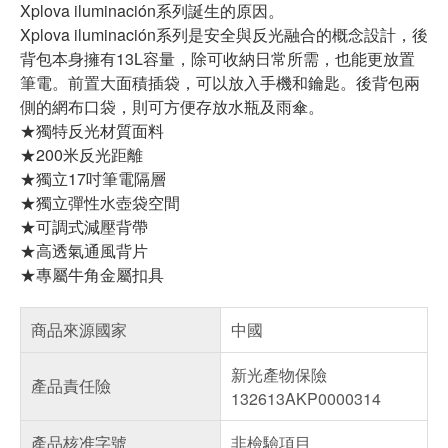
Xplova iluminación系列誕生的原因。
Xplova iluminación系列是安全與反光融合的概念設計，後
背包本身擁有13L容量，除可收納日常所需，也能更放置
筆電。前置大面積插袋，可以放入手機和鑰匙。後背包兩
側的網布口袋，則可方便存放水瓶及雨傘。
★獨特反光材質面料
★200米反光距離
★獨立17吋筆電隔層
★獨立彈性水壺袋空間
★可調式減壓背帶
★高透氣通風背片
★專屬牛角金屬扣具
商品來源國家
中國
新光產物保險
產品責任險
132613AKP0000314
產品核准字號
非檢驗項目