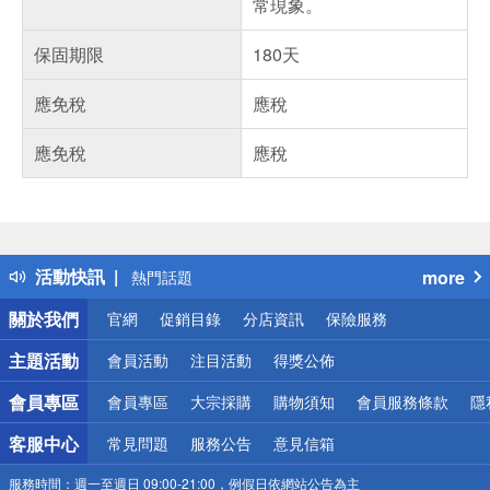
常現象。
保固期限
180天
應免稅
應稅
應免稅
應稅
偏遠地區配送
詐騙網頁！請小心！
得獎公告
活動快訊
more
熱門話題
銀行優惠
關於我們
官網
促銷目錄
分店資訊
保險服務
偏遠地區配送
詐騙網頁！請小心！
主題活動
會員活動
注目活動
得獎公佈
會員專區
會員專區
大宗採購
購物須知
會員服務條款
隱
客服中心
常見問題
服務公告
意見信箱
服務時間：
週一至週日 09:00-21:00，例假日依網站公告為主