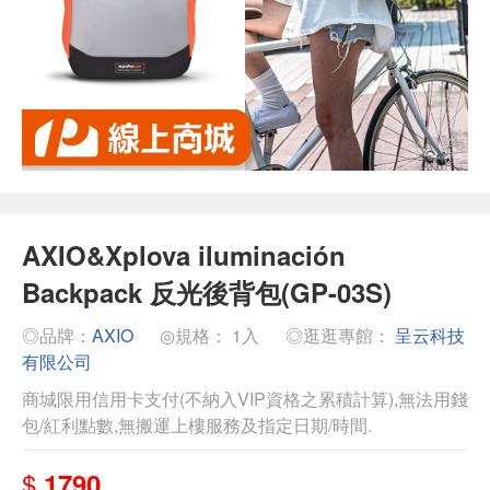
AXIO&Xplova iluminación
Backpack 反光後背包(GP-03S)
◎品牌：
AXIO
◎規格： 1入
◎逛逛專館：
呈云科技
有限公司
商城限用信用卡支付(不納入VIP資格之累積計算),無法用錢
包/紅利點數,無搬運上樓服務及指定日期/時間.
$
1790