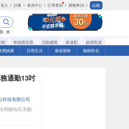
結帳
登入
註冊
會員中心
訂單查詢
購物車(0)
美
米
促銷
整箱購划算
活動總覽
家速配
超商取貨
休閒娛樂
日用生活
傢俱寢飾
服飾鞋包
 商務通勤13吋
云科技有限公司
法用錢包/紅利點