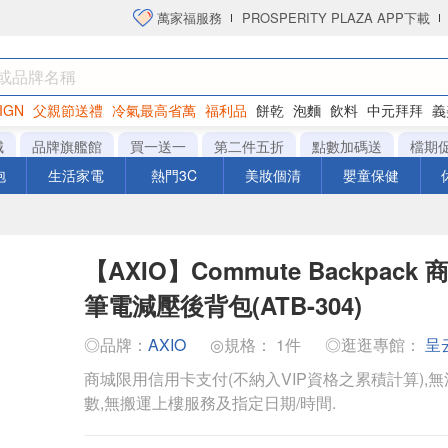
萬家福服務
PROSPERITY PLAZA APP下載
IGN
父親節送禮
冷氣最高省萬
福利品
餅乾
泡麵
飲料
中元拜拜
義
洋芋片
城
品牌旗艦館
買一送一
第二件五折
點數加碼送
檔期
泡
生活家電
熱門3C
美妝個清
嬰童保健
【AXIO】Commute Backpack
筆電減壓後背包(ATB-304)
◎品牌：
AXIO
◎規格： 1件
◎逛逛專館：
呈
商城限用信用卡支付(不納入VIP資格之累積計算),無
數,無搬運上樓服務及指定日期/時間.