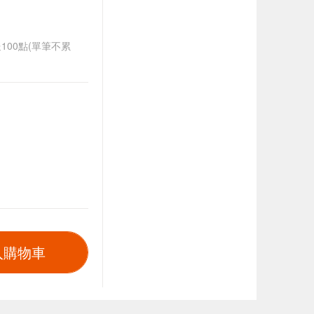
送100點(單筆不累
入購物車