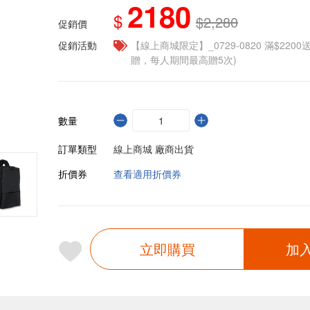
2180
$
$2,280
促銷價
促銷活動
【線上商城限定】_0729-0820 滿$2200
贈，每人期間最高贈5次)
數量
訂單類型
線上商城 廠商出貨
折價券
查看適用折價券
立即購買
加