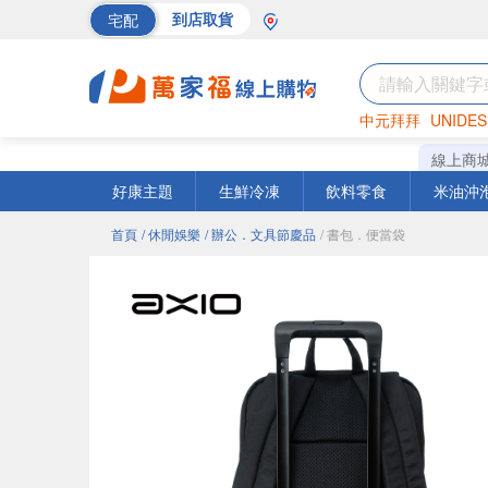
宅配
到店取貨
中元拜拜
UNIDES
巧克力
罐頭
海苔
線上商
好康主題
生鮮冷凍
飲料零食
米油沖
首頁
/ 休閒娛樂
/ 辦公．文具節慶品
/ 書包．便當袋