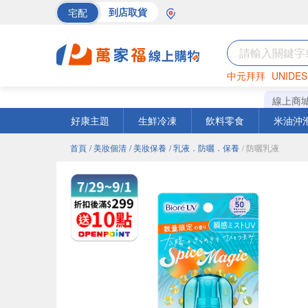
宅配
到店取貨
中元拜拜
UNIDES
巧克力
罐頭
海苔
線上商
好康主題
生鮮冷凍
飲料零食
米油沖
首頁
/ 美妝個清
/ 美妝保養
/ 乳液．防曬．保養
/ 防曬乳液