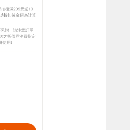
折扣後滿299元送10
饋皆以折扣後金額為計算
筆不累贈，請注意訂單
贈送之折價券消費指定
併使用)