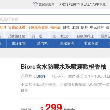
萬家福服務
PROSPERITY PLAZA APP下載
IGN
父親節送禮
冷氣最高省萬
福利品
餅乾
泡麵
飲料
中元拜拜
義
洋芋片
城
品牌旗艦館
買一送一
第二件五折
點數加碼送
檔期
泡
生活家電
熱門3C
美妝個清
嬰童保健
Biore含水防曬水珠噴霧歡橙香柚
◎品牌：
Biore
◎規格： 60ml毫升 x 1 x 1BOTT
不參加全站現折優惠，折價券&折扣碼活動與買一
併用
299
$
$350
促銷價