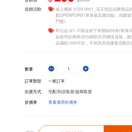
促銷活動
線上獨家 0729-0901_花王指定品牌商品
點OPENPOINT(單筆最高贈20點，回
門檻)
即日起-9/1 不限金額下單贈$200券(單
如使用折價券/折扣碼則不符贈送資格，
品滿$2,000可折，不得與其他優惠活動合
數量
訂單類型
一般訂單
出貨方式
宅配/到店取貨/超商取貨
折價券
查看適用折價券