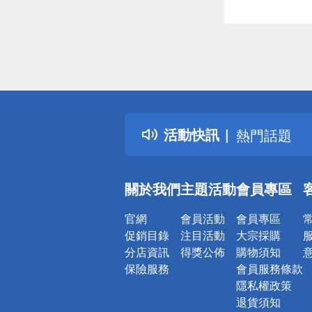
偏遠地區配
詐騙網頁！
得獎公告
活動快訊
熱門話題
銀行優惠
偏遠地區配
關於我們
主題活動
會員專區
詐騙網頁！
官網
會員活動
會員專區
促銷目錄
注目活動
大宗採購
分店資訊
得獎公佈
購物須知
保險服務
會員服務條款
隱私權政策
退貨須知