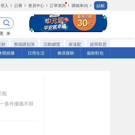
結帳
登入
註冊
會員中心
訂單查詢
購物車(0)
美
米
促銷
整箱購划算
活動總覽
家速配
超商取貨
休閒娛樂
日用生活
傢俱寢飾
服飾鞋包
LE瓶
送一多件優惠不得