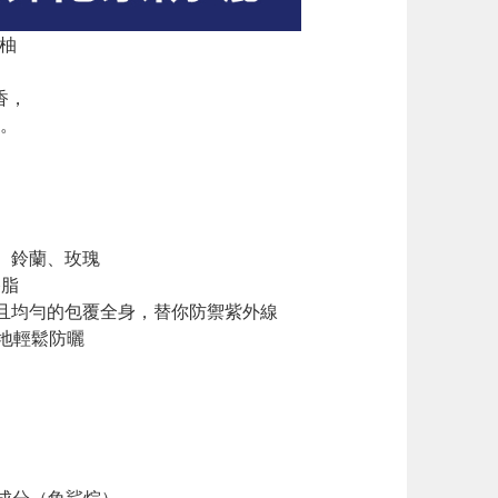
香柚
香，
。
莉、鈴蘭、玫瑰
香脂
且均勻的包覆全身，替你防禦紫外線
隨地輕鬆防曬
濕成分（角鯊烷）