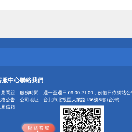
送
請小心！
送
客服中心
聯絡我們
請小心！
常見問題
服務時間：
週一至週日 09:00-21:00，例假日依網站
服務公告
公司地址：
台北市北投區大業路136號5樓 (台灣)
意見信箱