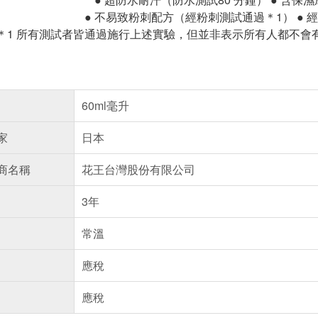
● 不易致粉刺配方（經粉刺測試通過＊1） ● 
＊1 所有測試者皆通過施行上述實驗，但並非表示所有人都不會
60ml毫升
家
日本
商名稱
花王台灣股份有限公司
3年
常溫
應稅
應稅