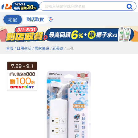
宅配
到店取貨
首頁
/ 日用生活
/ 居家修繕
/ 延長線
/ 三孔