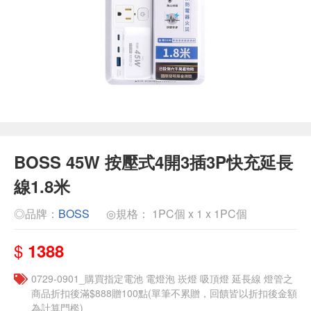
BOSS 45W 按壓式4開3插3P快充延長
線1.8米
◎品牌：
BOSS
◎規格： 1PC個 x 1 x 1PC個
$
1388
0729-0901_購買指定電池 電燈泡 崁燈 吸頂燈 延長線 燈管之
商品折扣後滿$888贈100點(單筆不累贈，回饋皆以折扣後金額
為計算門檻)