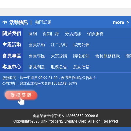
偏遠地區配送
詐騙網頁！請小心！
得獎公告
活動快訊
more
熱門話題
銀行優惠
關於我們
官網
促銷目錄
分店資訊
保險服務
偏遠地區配送
詐騙網頁！請小心！
主題活動
會員活動
注目活動
得獎公佈
會員專區
會員專區
大宗採購
購物須知
會員服務條款
隱
客服中心
常見問題
服務公告
意見信箱
服務時間：
週一至週日 09:00-21:00，例假日依網站公告為主
公司地址：
台北市北投區大業路136號5樓 (台灣)
食品業者登錄字號 A-122662550-00000-6
Copyright©2026 Uni-Prosperity Lifestyle Corp. All Right Reserved