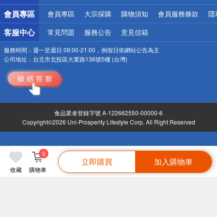
會員專區
會員專區
大宗採購
購物須知
會員服務條款
隱
客服中心
常見問題
服務公告
意見信箱
服務時間：
週一至週日 09:00-21:00，例假日依網站公告為主
公司地址：
台北市北投區大業路136號5樓 (台灣)
食品業者登錄字號 A-122662550-00000-6
Copyright©2026 Uni-Prosperity Lifestyle Corp. All Right Reserved
0
立即購買
加入購物車
收藏
購物車