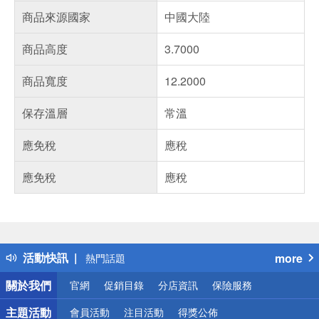
商品來源國家
中國大陸
商品高度
3.7000
商品寬度
12.2000
保存溫層
常溫
應免稅
應稅
應免稅
應稅
偏遠地區配送
詐騙網頁！請小心！
得獎公告
活動快訊
more
熱門話題
銀行優惠
關於我們
官網
促銷目錄
分店資訊
保險服務
偏遠地區配送
詐騙網頁！請小心！
主題活動
會員活動
注目活動
得獎公佈