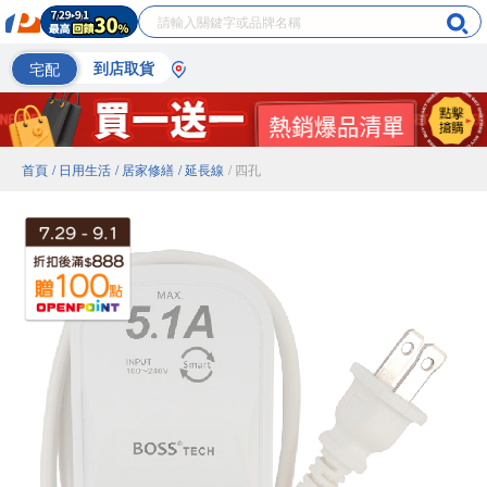
宅配
到店取貨
首頁
/ 日用生活
/ 居家修繕
/ 延長線
/ 四孔