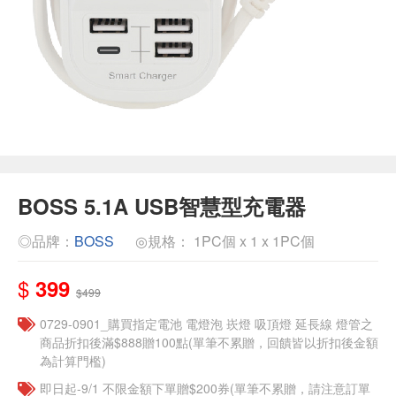
BOSS 5.1A USB智慧型充電器
◎品牌：
BOSS
◎規格： 1PC個 x 1 x 1PC個
$
399
$499
0729-0901_購買指定電池 電燈泡 崁燈 吸頂燈 延長線 燈管之
商品折扣後滿$888贈100點(單筆不累贈，回饋皆以折扣後金額
為計算門檻)
即日起-9/1 不限金額下單贈$200券(單筆不累贈，請注意訂單