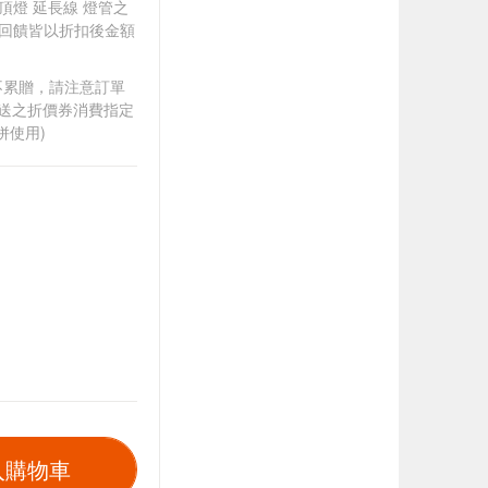
吸頂燈 延長線 燈管之
贈，回饋皆以折扣後金額
筆不累贈，請注意訂單
贈送之折價券消費指定
併使用)
入購物車