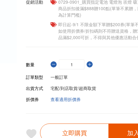
促銷活動
0729-0901_購買指定電池 電燈泡 崁燈 
商品折扣後滿$888贈100點(單筆不累
為計算門檻)
即日起-9/1 不限金額下單贈$200券(單
如使用折價券/折扣碼則不符贈送資格，
品滿$2,000可折，不得與其他優惠活動合
數量
訂單類型
一般訂單
出貨方式
宅配/到店取貨/超商取貨
折價券
查看適用折價券
立即購買
加