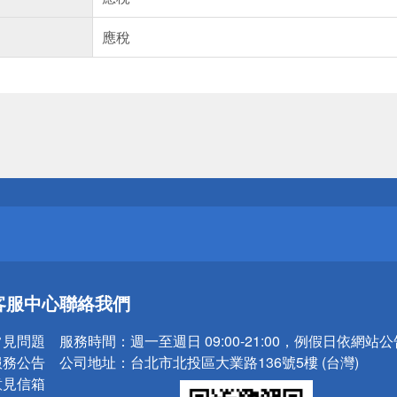
應稅
送
請小心！
送
客服中心
聯絡我們
請小心！
常見問題
服務時間：
週一至週日 09:00-21:00，例假日依網站
服務公告
公司地址：
台北市北投區大業路136號5樓 (台灣)
意見信箱