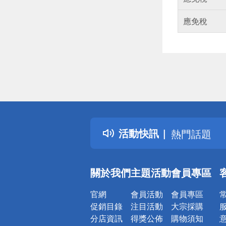
應免稅
偏遠地區配
詐騙網頁！
得獎公告
活動快訊
熱門話題
銀行優惠
偏遠地區配
關於我們
主題活動
會員專區
詐騙網頁！
官網
會員活動
會員專區
促銷目錄
注目活動
大宗採購
分店資訊
得獎公佈
購物須知