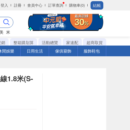
結帳
登入
註冊
會員中心
訂單查詢
購物車(0)
美
米
促銷
整箱購划算
活動總覽
家速配
超商取貨
休閒娛樂
日用生活
傢俱寢飾
服飾鞋包
1.8米(S-