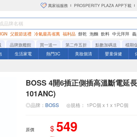
萬家福服務
PROSPERITY PLAZA APP下載
IGN
父親節送禮
冷氣最高省萬
福利品
餅乾
泡麵
飲料
中元拜拜
義
衛生紙
城
品牌旗艦館
買一送一
第二件五折
點數加碼送
檔期
泡
生活家電
熱門3C
美妝個清
嬰童保健
BOSS 4開6插正側插高溫斷電延長線
101ANC)
◎品牌：
BOSS
◎規格： 1PC個 x 1 x 1PC個
549
$
原價