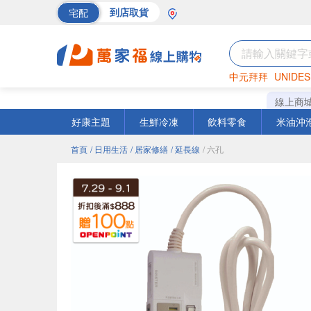
宅配
到店取貨
中元拜拜
UNIDES
海苔
巧克力
罐頭
線上商
好康主題
生鮮冷凍
飲料零食
米油沖
首頁
/ 日用生活
/ 居家修繕
/ 延長線
/ 六孔