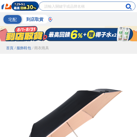
宅配
到店取貨
首頁
/ 服飾鞋包
/ 雨衣雨具