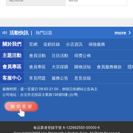
偏遠地區配送
詐騙網頁！請小心！
得獎公告
熱門話題
活動快訊
more
銀行優惠
偏遠地區配送
關於我們
官網
促銷目錄
分店資訊
保險服務
詐騙網頁！請小心！
主題活動
會員活動
注目活動
得獎公佈
會員專區
會員專區
大宗採購
購物須知
會員服務條款
隱
客服中心
常見問題
服務公告
意見信箱
服務時間：
週一至週日 09:00-21:00，例假日依網站公告為主
公司地址：
台北市北投區大業路136號5樓 (台灣)
食品業者登錄字號 A-122662550-00000-6
Copyright©2026 Uni-Prosperity Lifestyle Corp. All Right Reserved