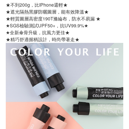
★不到200g，比IPhone還輕★
★遮光隔熱黑膠防曬圖層，能有效降溫★
★輕質圖層高密度190T滌綸布，防水不易漏 ★
★SGS檢驗測試UPF50+，抗UV99.9%★
★全新傘骨升級，抗風力更佳★
★精巧舒適握柄設計，時尚帶著走★