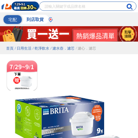
宅配
到店取貨
首頁
/ 日用生活
/ 乾淨飲水
/ 濾水壺．濾芯
/ 濾心．濾芯