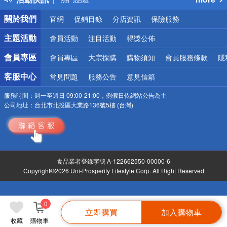
銀行優惠
關於我們
官網
促銷目錄
分店資訊
保險服務
偏遠地區配送
詐騙網頁！請小心！
主題活動
會員活動
注目活動
得獎公佈
會員專區
會員專區
大宗採購
購物須知
會員服務條款
隱
客服中心
常見問題
服務公告
意見信箱
服務時間：
週一至週日 09:00-21:00，例假日依網站公告為主
公司地址：
台北市北投區大業路136號5樓 (台灣)
食品業者登錄字號 A-122662550-00000-6
Copyright©2026 Uni-Prosperity Lifestyle Corp. All Right Reserved
0
立即購買
加入購物車
收藏
購物車