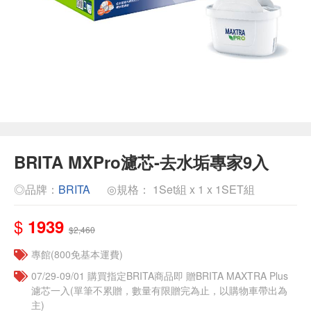
BRITA MXPro濾芯-去水垢專家9入
◎品牌：
BRITA
◎規格： 1Set組 x 1 x 1SET組
$
1939
$2,460
專館(800免基本運費)
07/29-09/01 購買指定BRITA商品即 贈BRITA MAXTRA Plus
濾芯一入(單筆不累贈，數量有限贈完為止，以購物車帶出為
主)