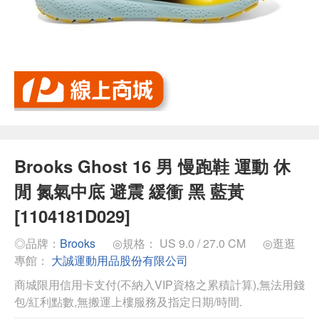
Brooks Ghost 16 男 慢跑鞋 運動 休
閒 氮氣中底 避震 緩衝 黑 藍黃
[1104181D029]
◎品牌：
Brooks
◎規格： US 9.0 / 27.0 CM
◎逛逛
專館：
大誠運動用品股份有限公司
商城限用信用卡支付(不納入VIP資格之累積計算),無法用錢
包/紅利點數,無搬運上樓服務及指定日期/時間.