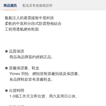
商品資訊
配送及售後服務說明
氮氣注入的避震緩衝中底科技
柔軟的中底和分段式防震墊相結合
工程用透氣網布鞋面
♚ 品質保證
商品為品牌簽約經銷正品。
♚ 原廠保證書、鞋盒
Yonex 羽拍、網拍皆附原廠拍袋及保證書。
各品牌鞋款皆有原廠鞋盒。
♚ 出貨時間
1-3個工作天立即出貨、周六及周日公休。