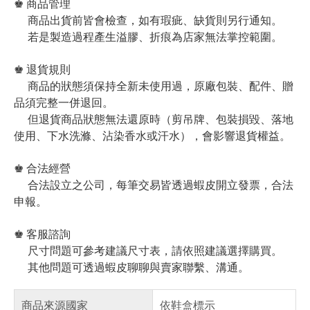
♚ 商品管理
商品出貨前皆會檢查，如有瑕疵、缺貨則另行通知。
若是製造過程產生溢膠、折痕為店家無法掌控範圍。
♚ 退貨規則
商品的狀態須保持全新未使用過，原廠包裝、配件、贈
品須完整一併退回。
但退貨商品狀態無法還原時（剪吊牌、包裝損毀、落地
使用、下水洗滌、沾染香水或汗水），會影響退貨權益。
♚ 合法經營
合法設立之公司，每筆交易皆透過蝦皮開立發票，合法
申報。
♚ 客服諮詢
尺寸問題可參考建議尺寸表，請依照建議選擇購買。
其他問題可透過蝦皮聊聊與賣家聯繫、溝通。
商品來源國家
依鞋盒標示