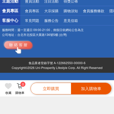
主題活動
會員活動
注目活動
得獎公佈
會員專區
會員專區
大宗採購
購物須知
會員服務條款
隱
客服中心
常見問題
服務公告
意見信箱
服務時間：
週一至週日 09:00-21:00，例假日依網站公告為主
公司地址：
台北市北投區大業路136號5樓 (台灣)
食品業者登錄字號 A-122662550-00000-6
Copyright©2026 Uni-Prosperity Lifestyle Corp. All Right Reserved
0
立即購買
加入購物車
收藏
購物車