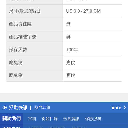
尺寸(款式/樣式)
US 9.0 / 27.0 CM
產品責任險
無
產品核准字號
無
保存天數
100年
應免稅
應稅
應免稅
應稅
偏遠地區配送
詐騙網頁！請小心！
得獎公告
活動快訊
more
熱門話題
銀行優惠
關於我們
官網
促銷目錄
分店資訊
保險服務
偏遠地區配送
詐騙網頁！請小心！