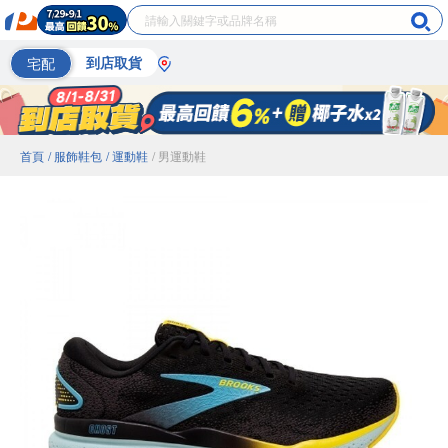
宅配
到店取貨
首頁
/ 服飾鞋包
/ 運動鞋
/ 男運動鞋