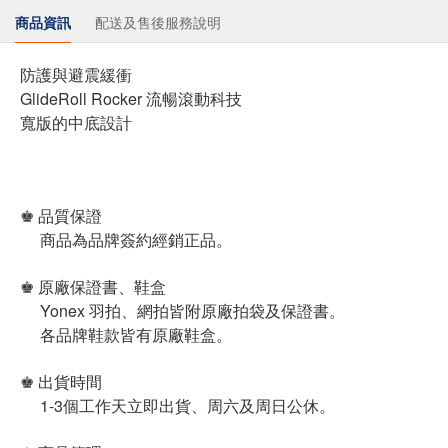
商品資訊
配送及售後服務說明
防護與避震緩衝
GlideRoll Rocker 流暢滾動科技
寬版的中底設計
♚ 品質保證
商品為品牌簽約經銷正品。
♚ 原廠保證書、鞋盒
Yonex 羽拍、網拍皆附原廠拍袋及保證書。
各品牌鞋款皆有原廠鞋盒。
♚ 出貨時間
1-3個工作天立即出貨、周六及周日公休。