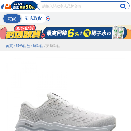
宅配
到店取貨
首頁
/ 服飾鞋包
/ 運動鞋
/ 男運動鞋