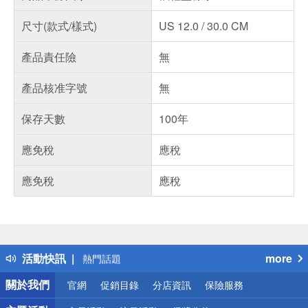
尺寸(款式/樣式)
US 12.0 / 30.0 CM
產品責任險
無
產品核准字號
無
保存天數
100年
應免稅
應稅
應免稅
應稅
偏遠地區配送
詐騙網頁！請小心！
得獎公告
活動快訊
more
熱門話題
銀行優惠
關於我們
官網
促銷目錄
分店資訊
保險服務
偏遠地區配送
詐騙網頁！請小心！