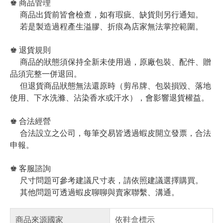
♚ 商品管理
商品出貨前皆會檢查，如有瑕疵、缺貨則另行通知。
若是製造過程產生溢膠、折痕為店家無法掌控範圍。
♚ 退貨規則
商品的狀態須保持全新未使用過，原廠包裝、配件、贈
品須完整一併退回。
但退貨商品狀態無法還原時（剪吊牌、包裝損毀、落地
使用、下水洗滌、沾染香水或汗水），會影響退貨權益。
♚ 合法經營
合法設立之公司，每筆交易皆透過蝦皮開立發票，合法
申報。
♚ 客服諮詢
尺寸問題可參考建議尺寸表，請依照建議選擇購買。
其他問題可透過蝦皮聊聊與賣家聯繫、溝通。
商品來源國家
依鞋盒標示