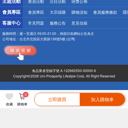
主題活動
會員活動
注目活動
得獎公佈
會員專區
會員專區
大宗採購
購物須知
會員服務條款
隱
客服中心
常見問題
服務公告
意見信箱
服務時間：
週一至週日 09:00-21:00，例假日依網站公告為主
公司地址：
台北市北投區大業路136號5樓 (台灣)
食品業者登錄字號 A-122662550-00000-6
Copyright©2026 Uni-Prosperity Lifestyle Corp. All Right Reserved
0
立即購買
加入購物車
收藏
購物車