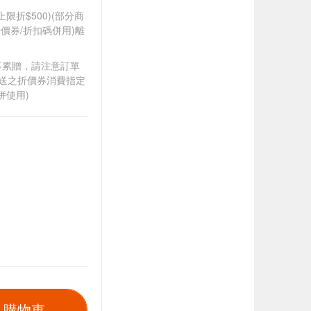
筆上限折$500)(部分商
價券/折扣碼併用)離
筆不累贈，請注意訂單
贈送之折價券消費指定
併使用)
入購物車