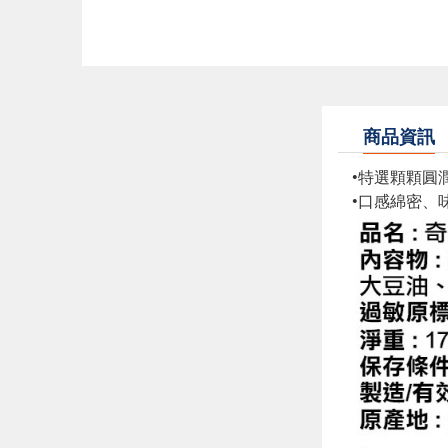
商品資訊
•特選顆顆圓
•口感綿密、