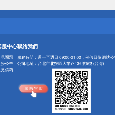
送
請小心！
送
客服中心
聯絡我們
請小心！
常見問題
服務時間：
週一至週日 09:00-21:00，例假日依網站
服務公告
公司地址：
台北市北投區大業路136號5樓 (台灣)
意見信箱