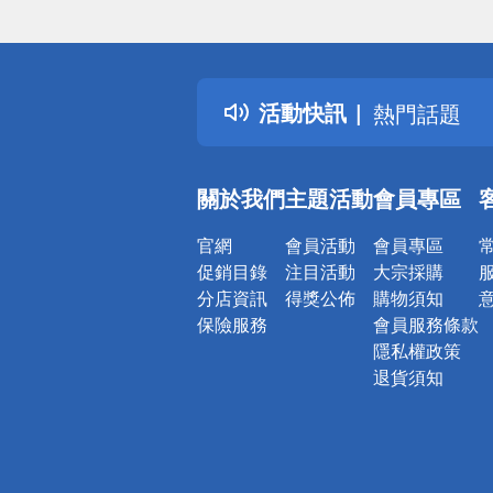
偏遠地區配
詐騙網頁！
得獎公告
活動快訊
熱門話題
銀行優惠
偏遠地區配
關於我們
主題活動
會員專區
詐騙網頁！
官網
會員活動
會員專區
促銷目錄
注目活動
大宗採購
分店資訊
得獎公佈
購物須知
保險服務
會員服務條款
隱私權政策
退貨須知