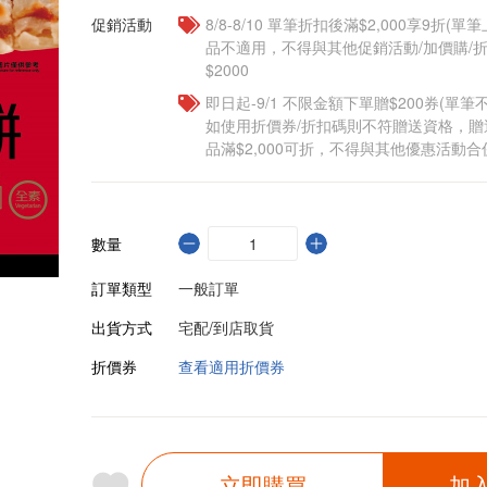
促銷活動
8/8-8/10 單筆折扣後滿$2,000享9折(單
品不適用，不得與其他促銷活動/加價購/折
$2000
即日起-9/1 不限金額下單贈$200券(單
如使用折價券/折扣碼則不符贈送資格，
品滿$2,000可折，不得與其他優惠活動合
數量
訂單類型
一般訂單
出貨方式
宅配/到店取貨
折價券
查看適用折價券
立即購買
加