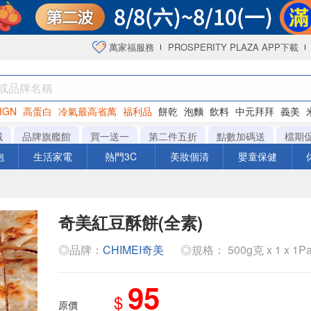
萬家福服務
PROSPERITY PLAZA APP下載
IGN
高蛋白
冷氣最高省萬
福利品
餅乾
泡麵
飲料
中元拜拜
義美
海苔
城
品牌旗艦館
買一送一
第二件五折
點數加碼送
檔期
泡
生活家電
熱門3C
美妝個清
嬰童保健
奇美紅豆酥餅(全素)
◎品牌：
CHIMEI奇美
◎規格： 500g克 x 1 x 1P
95
$
原價