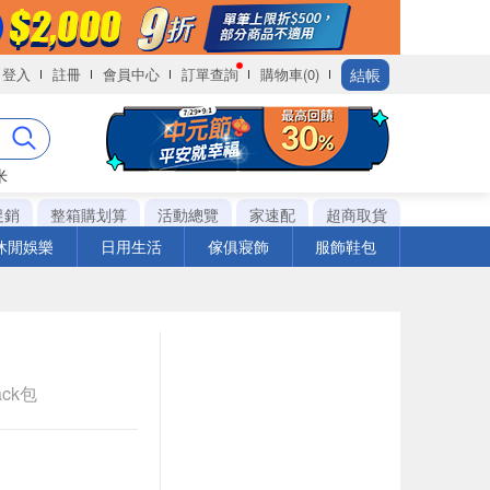
結帳
登入
註冊
會員中心
訂單查詢
購物車(0)
米
促銷
整箱購划算
活動總覽
家速配
超商取貨
休閒娛樂
日用生活
傢俱寢飾
服飾鞋包
ack包