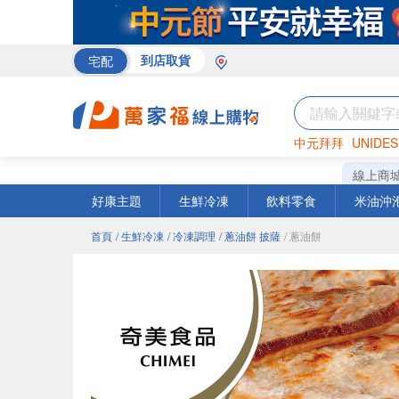
宅配
到店取貨
中元拜拜
UNIDES
巧克力
罐頭
咖啡
線上商
好康主題
生鮮冷凍
飲料零食
米油沖
首頁
/ 生鮮冷凍
/ 冷凍調理
/ 蔥油餅 披薩
/ 蔥油餅