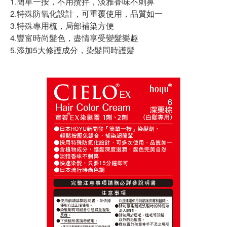
1.簡單一按，不用攪拌，淡雅香味不刺鼻
2.特殊防氧化設計，可重覆使用，品質如一
3.特殊專用梳，局部補染方便
4.豐富時尚髮色，盡情享受變髮樂趣
5.添加5大修護成分，染髮同時護髮