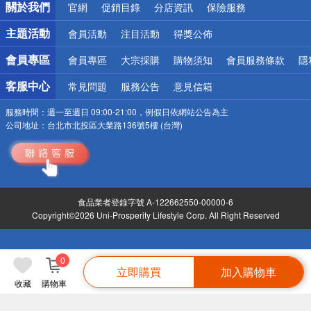
關於我們
官網
促銷目錄
分店資訊
保險服務
偏遠地區配送
詐騙網頁！請小心！
主題活動
會員活動
注目活動
得獎公佈
會員專區
會員專區
大宗採購
購物須知
會員服務條款
隱
客服中心
常見問題
服務公告
意見信箱
服務時間：
週一至週日 09:00-21:00，例假日依網站公告為主
公司地址：
台北市北投區大業路136號5樓 (台灣)
食品業者登錄字號 A-122662550-00000-6
Copyright©2026 Uni-Prosperity Lifestyle Corp. All Right Reserved
0
立即購買
加入購物車
收藏
購物車