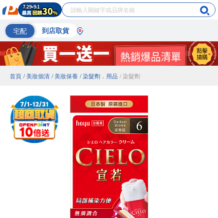
宅配
到店取貨
首頁
/ 美妝個清
/ 美妝保養
/ 染髮劑．用品
/ 染髮劑