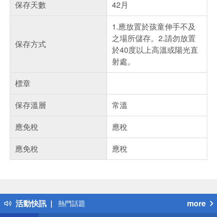
保存天數
42月
1.應放置於孩童伸手不及
之場所儲存。2.請勿放置
保存方式
於40度以上高溫或陽光直
射處。
標章
保存溫層
常溫
應免稅
應稅
應免稅
應稅
偏遠地區配送
詐騙網頁！請小心！
得獎公告
活動快訊
more
熱門話題
銀行優惠