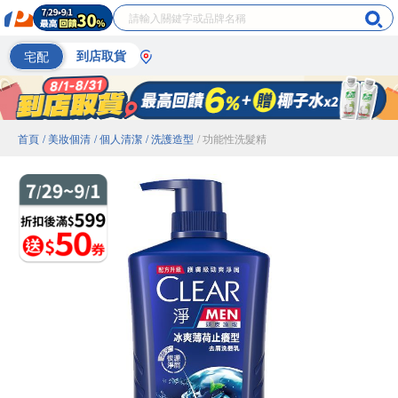
宅配
到店取貨
首頁
/ 美妝個清
/ 個人清潔
/ 洗護造型
/ 功能性洗髮精