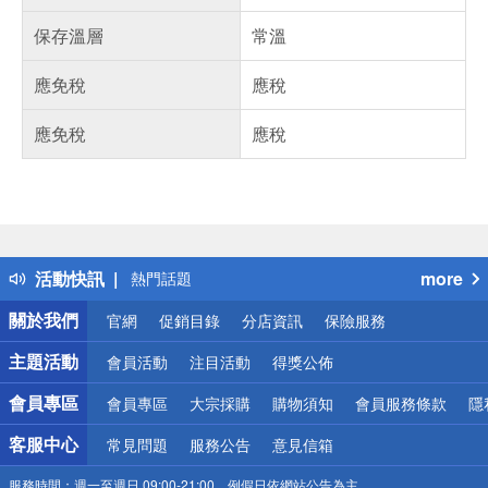
保存溫層
常溫
應免稅
應稅
應免稅
應稅
偏遠地區配送
詐騙網頁！請小心！
得獎公告
活動快訊
more
熱門話題
銀行優惠
關於我們
官網
促銷目錄
分店資訊
保險服務
偏遠地區配送
詐騙網頁！請小心！
主題活動
會員活動
注目活動
得獎公佈
會員專區
會員專區
大宗採購
購物須知
會員服務條款
隱
客服中心
常見問題
服務公告
意見信箱
服務時間：
週一至週日 09:00-21:00，例假日依網站公告為主