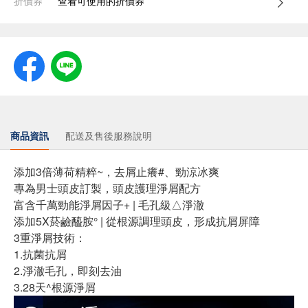
折價券
查看可使用的折價券
商品資訊
配送及售後服務說明
添加3倍薄荷精粹~，去屑止癢#、勁涼冰爽
專為男士頭皮訂製，頭皮護理淨屑配方
富含千萬勁能淨屑因子+ | 毛孔級△淨澈
添加5X菸鹼醯胺° | 從根源調理頭皮，形成抗屑屏障
3重淨屑技術：
1.抗菌抗屑
2.淨澈毛孔，即刻去油
3.28天^根源淨屑