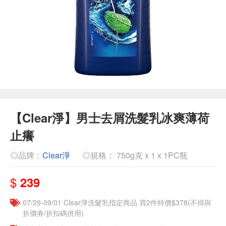
【Clear淨】男士去屑洗髮乳冰爽薄荷
止癢
◎品牌：
Clear淨
◎規格： 750g克 x 1 x 1PC瓶
$
239
07/29-09/01 Clear淨洗髮乳指定商品 買2件特價$378(不得與
折價券/折扣碼併用)