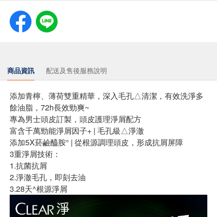
商品資訊
配送及售後服務說明
添加青檸、薄荷雙重精華，深入毛孔△清潔，有效洗淨多
餘油脂，72h長效勁爽~
專為男士頭皮訂製，頭皮護理淨屑配方
富含千萬勁能淨屑因子+ | 毛孔級△淨澈
添加5X菸鹼醯胺° | 從根源調理頭皮，形成抗屑屏障
3重淨屑技術：
1.抗菌抗屑
2.淨澈毛孔，即刻去油
3.28天^根源淨屑