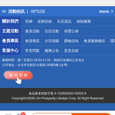
詐騙網頁！請小心！
得獎公告
活動快訊
more
熱門話題
銀行優惠
關於我們
官網
促銷目錄
分店資訊
保險服務
偏遠地區配送
詐騙網頁！請小心！
主題活動
會員活動
注目活動
得獎公佈
會員專區
會員專區
大宗採購
購物須知
會員服務條款
隱
客服中心
常見問題
服務公告
意見信箱
服務時間：
週一至週日 09:00-21:00，例假日依網站公告為主
公司地址：
台北市北投區大業路136號5樓 (台灣)
食品業者登錄字號 A-122662550-00000-6
Copyright©2026 Uni-Prosperity Lifestyle Corp. All Right Reserved
0