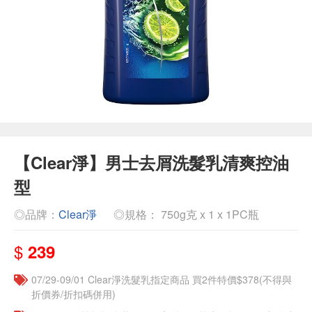
【Clear淨】男士去屑洗髮乳清爽控油
型
◎品牌：
Clear淨
◎規格： 750g克 x 1 x 1PC瓶
$
239
07/29-09/01 Clear淨洗髮乳指定商品 買2件特價$378(不得與
折價券/折扣碼併用)