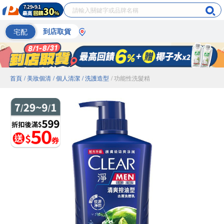
宅配
到店取貨
首頁
/ 美妝個清
/ 個人清潔
/ 洗護造型
/ 功能性洗髮精