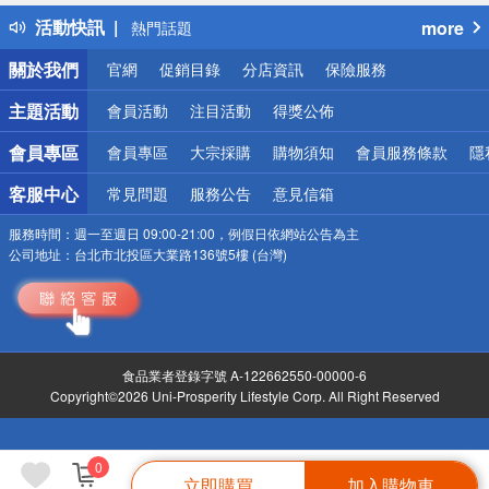
得獎公告
活動快訊
more
熱門話題
銀行優惠
關於我們
官網
促銷目錄
分店資訊
保險服務
偏遠地區配送
詐騙網頁！請小心！
主題活動
會員活動
注目活動
得獎公佈
會員專區
會員專區
大宗採購
購物須知
會員服務條款
隱
客服中心
常見問題
服務公告
意見信箱
服務時間：
週一至週日 09:00-21:00，例假日依網站公告為主
公司地址：
台北市北投區大業路136號5樓 (台灣)
食品業者登錄字號 A-122662550-00000-6
Copyright©2026 Uni-Prosperity Lifestyle Corp. All Right Reserved
0
立即購買
加入購物車