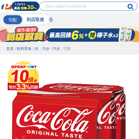
宅配
到店取貨
首頁
/ 飲料零食
/ 水．汽水
/ 汽水
/ 可樂