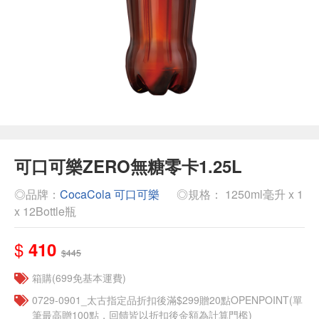
可口可樂ZERO無糖零卡1.25L
◎品牌：
CocaCola 可口可樂
◎規格： 1250ml毫升 x 1
x 12Bottle瓶
$
410
$445
箱購(699免基本運費)
0729-0901_太古指定品折扣後滿$299贈20點OPENPOINT(單
筆最高贈100點，回饋皆以折扣後金額為計算門檻)