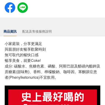
商品資訊
配送及售後服務說明
小家庭裝，分享更滿足
與親朋好友暢享歡聚時刻
無可取代的暢快口感
暢享美食，就要Coke!
成分: 碳酸水、焦糖色素、磷酸、阿斯巴甜及醋磺內酯鉀及
蔗糖素(甜味劑)、香料、檸檬酸鈉、咖啡因。苯酮尿症患
者(Phenylketonurics)不宜飲用。