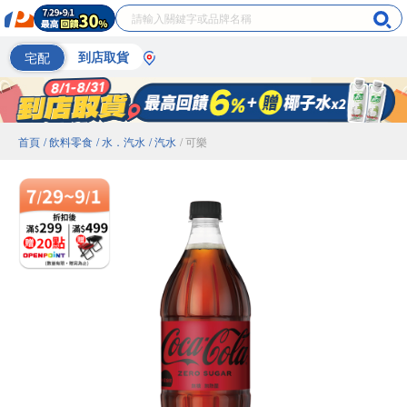
宅配
到店取貨
首頁
/ 飲料零食
/ 水．汽水
/ 汽水
/ 可樂