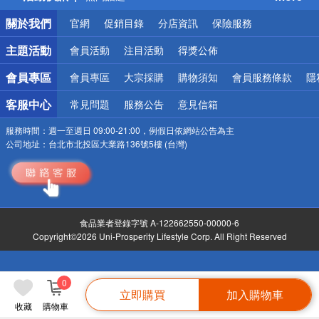
銀行優惠
關於我們
官網
促銷目錄
分店資訊
保險服務
偏遠地區配送
詐騙網頁！請小心！
主題活動
會員活動
注目活動
得獎公佈
會員專區
會員專區
大宗採購
購物須知
會員服務條款
隱
客服中心
常見問題
服務公告
意見信箱
服務時間：
週一至週日 09:00-21:00，例假日依網站公告為主
公司地址：
台北市北投區大業路136號5樓 (台灣)
食品業者登錄字號 A-122662550-00000-6
Copyright©2026 Uni-Prosperity Lifestyle Corp. All Right Reserved
0
立即購買
加入購物車
收藏
購物車