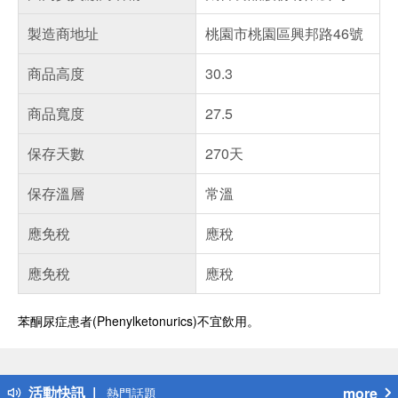
製造商地址
桃園市桃園區興邦路46號
商品高度
30.3
商品寬度
27.5
保存天數
270天
保存溫層
常溫
應免稅
應稅
應免稅
應稅
苯酮尿症患者(Phenylketonurics)不宜飲用。
偏遠地區配送
詐騙網頁！請小心！
得獎公告
活動快訊
more
熱門話題