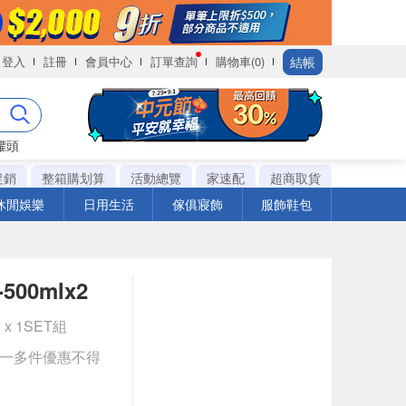
結帳
登入
註冊
會員中心
訂單查詢
購物車(0)
罐頭
促銷
整箱購划算
活動總覽
家速配
超商取貨
休閒娛樂
日用生活
傢俱寢飾
服飾鞋包
0mlx2
 x 1SET組
送一多件優惠不得