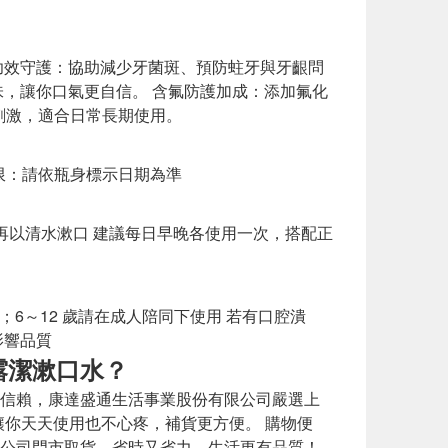
功效守護：協助減少牙菌斑、預防蛀牙與牙齦問
味，讓你口氣更自信。 含氟防護加成：添加氟化
和不刺激，適合日常長期使用。
存期限：請依瓶身標示日期為準
無需再以清水漱口 建議每日早晚各使用一次，搭配正
；6～12 歲請在成人陪同下使用 若有口腔潰
影響品質
露潔漱口水？
信賴，康達盛通生活事業股份有限公司嚴選上
讓你天天使用也不心疼，補貨更方便。 購物便
公司門市取貨，省時又省力，生活更有品質！