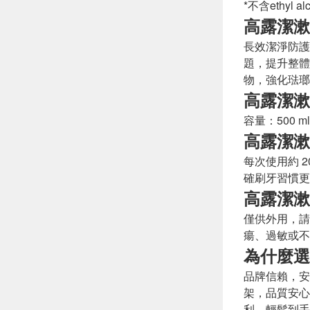
*不含ethyl alc
高露潔漱
長效潔淨防護
題，提升整體
物，強化琺瑯質
高露潔漱
容量：500 
高露潔漱
每次使用約 
確刷牙習慣更
高露潔漱
僅供外用，請
瘍、過敏或不
為什麼選
品牌信賴，安
架，品質安心
利，輕鬆到手