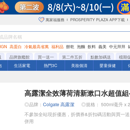
萬家福服務
PROSPERITY PLAZA APP下載
IGN
高蛋白
冷氣最高省萬
福利品
餅乾
泡麵
飲料
義美
中元拜拜
咖啡
城
品牌旗艦館
買一送一
第二件五折
點數加碼送
檔期
泡
生活家電
熱門3C
美妝個清
嬰童保健
高露潔全效薄荷清新漱口水超值組-50
◎品牌：
Colgate 高露潔
◎規格： 500ml毫升 x 2
不參加全站現折優惠，折價券&折扣碼活動與買一
併用