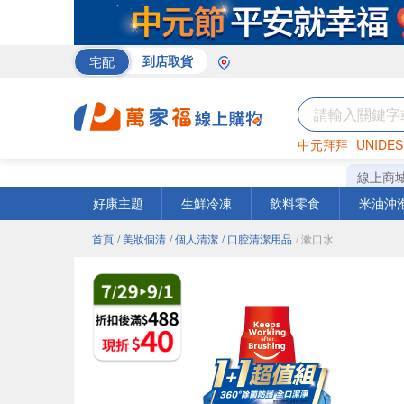
宅配
到店取貨
中元拜拜
UNIDES
米
巧克力
衛生紙
線上商
好康主題
生鮮冷凍
飲料零食
米油沖
首頁
/ 美妝個清
/ 個人清潔
/ 口腔清潔用品
/ 漱口水