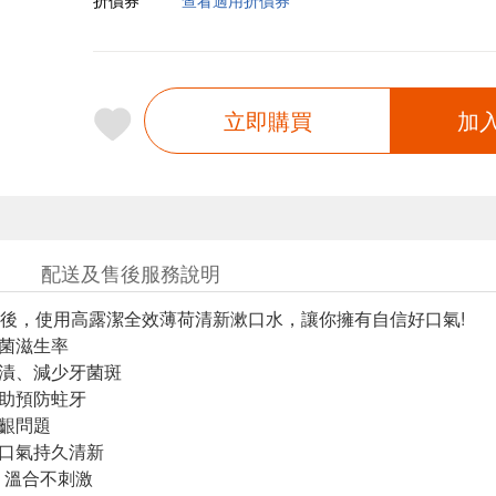
折價券
查看適用折價券
立即購買
加
配送及售後服務說明
後，使用高露潔全效薄荷清新漱口水，讓你擁有自信好口氣!
細菌滋生率
牙漬、減少牙菌斑
幫助預防蛀牙
牙齦問題
，口氣持久清新
*，溫合不刺激