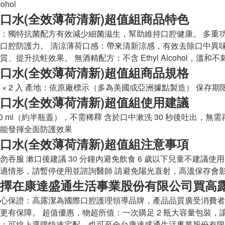
ohol
口水(全效薄荷清新)超值組商品特色
：獨特抗菌配方有效減少細菌滋生，幫助維持口腔健康。 多重
口腔防護力。 清涼薄荷口感：帶來清新涼感，有效去除口中異
、提升抗蛀效果。 無酒精配方：不含 Ethyl Alcohol，溫
口水(全效薄荷清新)超值組商品規格
ml × 2 入 產地：依原廠標示（多為美國或亞洲據點製造） 保
口水(全效薄荷清新)超值組使用建議
20 ml（約半瓶蓋），不需稀釋 含於口中漱洗 30 秒後吐出，
能發揮全面防護效果
口水(全效薄荷清新)超值組注意事項
勿吞服 漱口後建議 30 分鐘內避免飲食 6 歲以下兒童不建議使用
適情形，請暫停使用並諮詢醫師 請避免陽光直射，高溫保存會
擇在康達盛通生活事業股份有限公司買高
心保證：高露潔為國際口腔護理領導品牌，產品品質廣受消費者
更有保障。 超值優惠，物超所值：一次購足 2 瓶大容量包裝，
：可線上選購快速宅配，也可至全台康達盛通生活事業股份有限