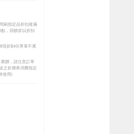
).牙間刷指定品折扣後滿
100點，回饋皆以折扣
88現折$40(單筆不累
筆不累贈，請注意訂單
贈送之折價券消費指定
併使用)