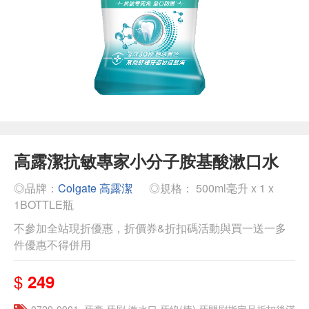
高露潔抗敏專家小分子胺基酸漱口水
◎品牌：
Colgate 高露潔
◎規格： 500ml毫升 x 1 x
1BOTTLE瓶
不參加全站現折優惠，折價券&折扣碼活動與買一送一多
件優惠不得併用
$
249