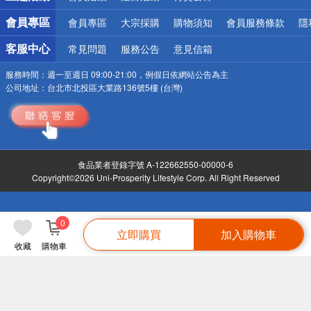
會員專區
會員專區
大宗採購
購物須知
會員服務條款
隱
客服中心
常見問題
服務公告
意見信箱
服務時間：
週一至週日 09:00-21:00，例假日依網站公告為主
公司地址：
台北市北投區大業路136號5樓 (台灣)
食品業者登錄字號 A-122662550-00000-6
Copyright©2026 Uni-Prosperity Lifestyle Corp. All Right Reserved
0
立即購買
加入購物車
收藏
購物車