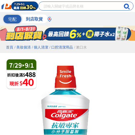
宅配
到店取貨
首頁
/ 美妝個清
/ 個人清潔
/ 口腔清潔用品
/ 漱口水