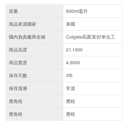
容量
500ml毫升
商品來源國家
泰國
國內負責廠商名稱
Colgate高露潔/好來化工
商品高度
21.1000
商品寬度
4.3000
保存天數
3年
保存溫層
常溫
應免稅
應稅
應免稅
應稅