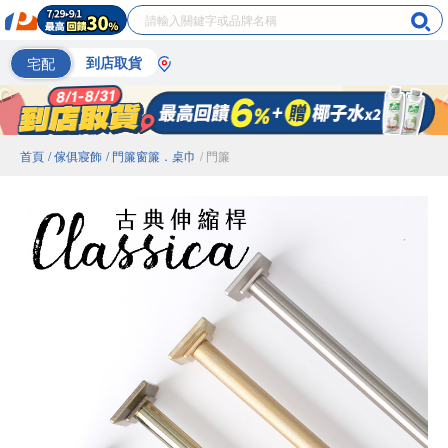
宅配
到店取貨
首頁
/ 傢俱寢飾
/ 門簾窗簾．桌巾
/ 門簾