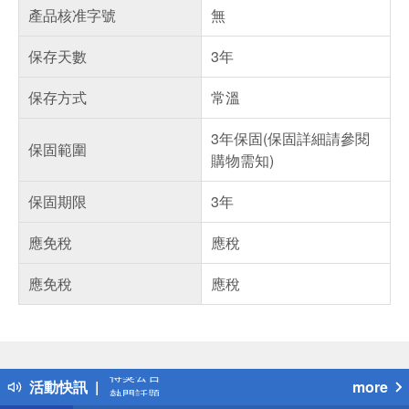
產品核准字號
無
保存天數
3年
保存方式
常溫
3年保固(保固詳細請參閱
保固範圍
購物需知)
保固期限
3年
應免稅
應稅
應免稅
應稅
偏遠地區配送
詐騙網頁！請小心！
得獎公告
活動快訊
more
熱門話題
銀行優惠