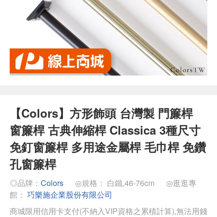
【Colors】方形飾頭 台灣製 門簾桿
窗簾桿 古典伸縮桿 Classica 3種尺寸
免釘窗簾桿 多用途金屬桿 毛巾桿 免鑽
孔窗簾桿
◎品牌：
Colors
◎規格： 白鐵,46-76cm
◎逛逛專
館：
巧樂施企業股份有限公司
商城限用信用卡支付(不納入VIP資格之累積計算),無法用錢