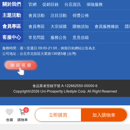
關於我們
官網
促銷目錄
分店資訊
保險服務
偏遠地區配送
詐騙網頁！請小心！
主題活動
會員活動
注目活動
得獎公佈
會員專區
會員專區
大宗採購
購物須知
會員服務條款
隱
客服中心
常見問題
服務公告
意見信箱
服務時間：
週一至週日 09:00-21:00，例假日依網站公告為主
公司地址：
台北市北投區大業路136號5樓 (台灣)
食品業者登錄字號 A-122662550-00000-6
Copyright©2026 Uni-Prosperity Lifestyle Corp. All Right Reserved
0
立即購買
加入購物車
收藏
購物車