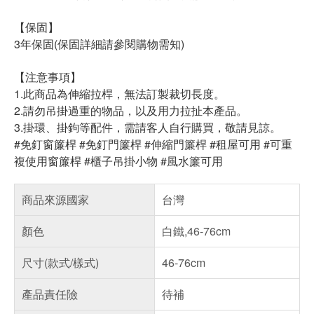
【保固】
3年保固(保固詳細請參閱購物需知)
【注意事項】
1.此商品為伸縮拉桿，無法訂製裁切長度。
2.請勿吊掛過重的物品，以及用力拉扯本產品。
3.掛環、掛鉤等配件，需請客人自行購買，敬請見諒。
#免釘窗簾桿 #免釘門簾桿 #伸縮門簾桿 #租屋可用 #可重
複使用窗簾桿 #櫃子吊掛小物 #風水簾可用
商品來源國家
台灣
顏色
白鐵,46-76cm
尺寸(款式/樣式)
46-76cm
產品責任險
待補