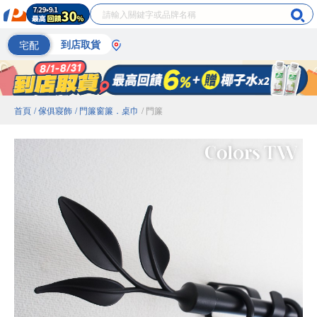
宅配
到店取貨
首頁
/ 傢俱寢飾
/ 門簾窗簾．桌巾
/ 門簾