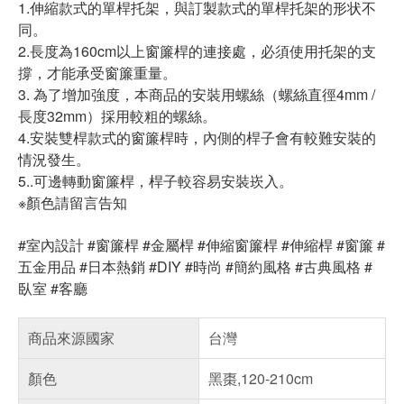
1.伸縮款式的單桿托架，與訂製款式的單桿托架的形状不
同。
2.長度為160cm以上窗簾桿的連接處，必須使用托架的支
撐，才能承受窗簾重量。
3. 為了增加強度，本商品的安裝用螺絲（螺絲直徑4mm /
長度32mm）採用較粗的螺絲。
4.安裝雙桿款式的窗簾桿時，內側的桿子會有較難安裝的
情況發生。
5..可邊轉動窗簾桿，桿子較容易安裝崁入。
※顏色請留言告知
#室內設計 #窗簾桿 #金屬桿 #伸縮窗簾桿 #伸縮桿 #窗簾 #
五金用品 #日本熱銷 #DIY #時尚 #簡約風格 #古典風格 #
臥室 #客廳
商品來源國家
台灣
顏色
黑棗,120-210cm