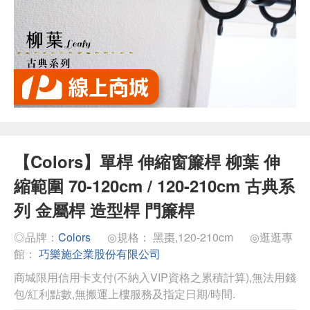
【Colors】單桿 伸縮窗簾桿 柳葉 伸
縮範圍 70-120cm / 120-210cm 古典系
列 金屬桿 造型桿 門簾桿
◎品牌：
Colors
◎規格： 黑棗,120-210cm
◎逛逛專
館：
巧樂施企業股份有限公司
商城限用信用卡支付(不納入VIP資格之累積計算),無法用錢
包/紅利點數,無搬運上樓服務及指定日期/時間.