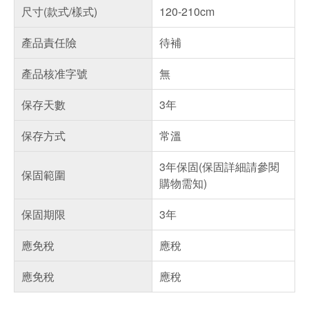
尺寸(款式/樣式)
120-210cm
產品責任險
待補
產品核准字號
無
保存天數
3年
保存方式
常溫
3年保固(保固詳細請參閱
保固範圍
購物需知)
保固期限
3年
應免稅
應稅
應免稅
應稅