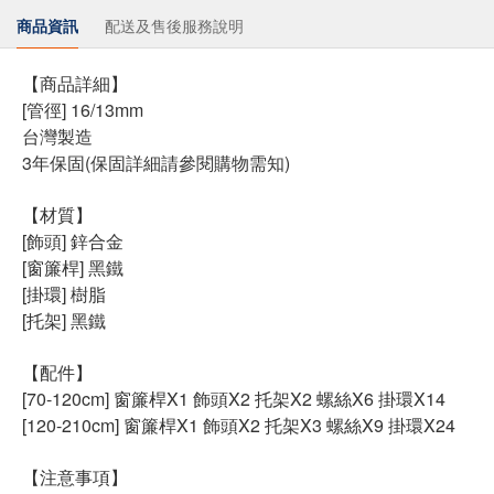
商品資訊
配送及售後服務說明
【商品詳細】
[管徑] 16/13mm
台灣製造
3年保固(保固詳細請參閱購物需知)
【材質】
[飾頭] 鋅合金
[窗簾桿] 黑鐵
[掛環] 樹脂
[托架] 黑鐵
【配件】
[70-120cm] 窗簾桿X1 飾頭X2 托架X2 螺絲X6 掛環X14
[120-210cm] 窗簾桿X1 飾頭X2 托架X3 螺絲X9 掛環X24
【注意事項】