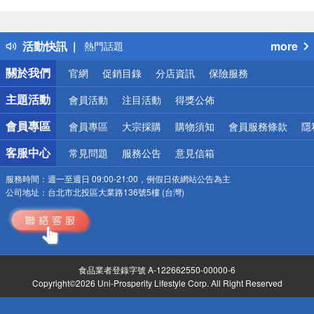
偏遠地區配送
詐騙網頁！請小心！
得獎公告
活動快訊
more
熱門話題
銀行優惠
關於我們
官網
促銷目錄
分店資訊
保險服務
偏遠地區配送
詐騙網頁！請小心！
主題活動
會員活動
注目活動
得獎公佈
會員專區
會員專區
大宗採購
購物須知
會員服務條款
隱
客服中心
常見問題
服務公告
意見信箱
服務時間：
週一至週日 09:00-21:00，例假日依網站公告為主
公司地址：
台北市北投區大業路136號5樓 (台灣)
食品業者登錄字號 A-122662550-00000-6
Copyright©2026 Uni-Prosperity Lifestyle Corp. All Right Reserved