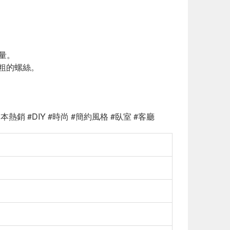
量。
較粗的螺絲。
熱銷 #DIY #時尚 #簡約風格 #臥室 #客廳