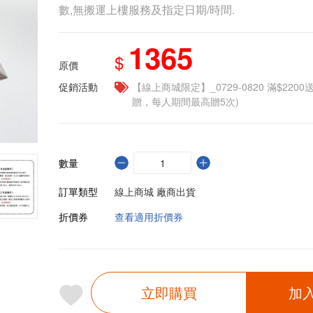
數,無搬運上樓服務及指定日期/時間.
1365
$
原價
促銷活動
【線上商城限定】_0729-0820 滿$2200
贈，每人期間最高贈5次)
數量
訂單類型
線上商城 廠商出貨
折價券
查看適用折價券
立即購買
加