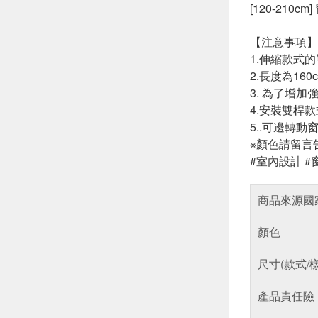
[120-210c
【注意事項】
1.伸縮款式
2.長度為1
3. 為了增
4.安裝雙桿
5..可邊轉
※顏色請留言
#室內設計 #
商品來源國
顏色
尺寸(款式/
產品責任險