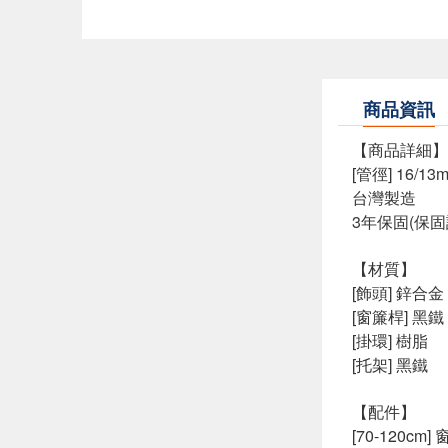
商品資訊
【商品詳細】
[管徑] 16/13
台灣製造
3年保固(保
【材質】
[飾頭] 鋅合金
[窗簾桿] 黑鐵
[掛環] 樹脂
[托架] 黑鐵
【配件】
[70-120cm