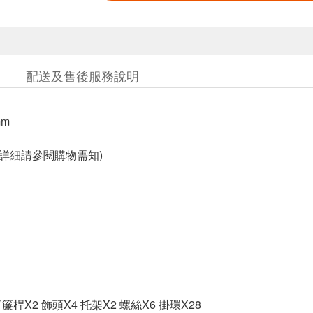
配送及售後服務說明
mm
固詳細請參閱購物需知)
] 窗簾桿X2 飾頭X4 托架X2 螺絲X6 掛環X28