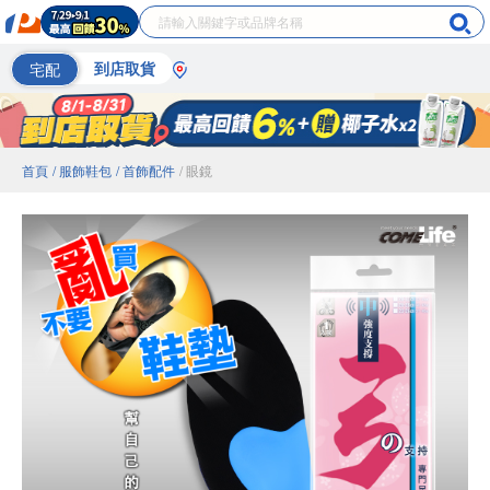
宅配
到店取貨
首頁
/ 服飾鞋包
/ 首飾配件
/ 眼鏡