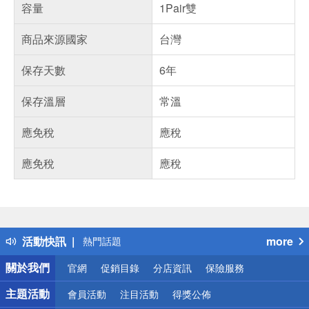
容量
1Pair雙
商品來源國家
台灣
保存天數
6年
保存溫層
常溫
應免稅
應稅
應免稅
應稅
偏遠地區配送
詐騙網頁！請小心！
得獎公告
活動快訊
more
熱門話題
銀行優惠
關於我們
官網
促銷目錄
分店資訊
保險服務
偏遠地區配送
詐騙網頁！請小心！
主題活動
會員活動
注目活動
得獎公佈