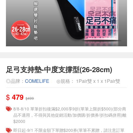
足弓支持墊-中度支撐型(26-28cm)
◎品牌：
COMELIFE
◎規格： 1Pair雙 x 1 x 1Pair雙
$
479
$499
8/8-8/10 單筆折扣後滿$2,000享9折(單筆上限折$500)(部分商
品不適用，不得與其他促銷活動/加價購/折價券/折扣碼併用)離
$2000
即日起-9/1 不限金額下單贈$200券(單筆不累贈，請注意訂單