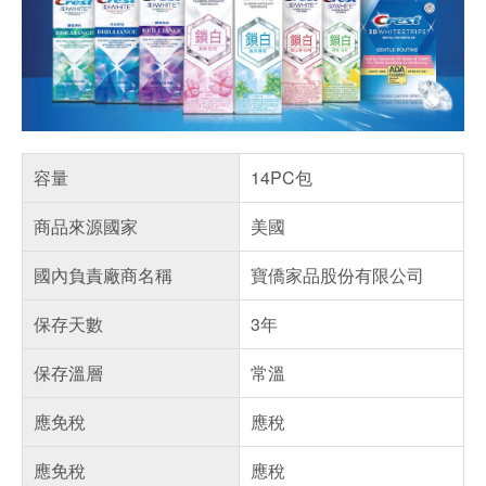
容量
14PC包
商品來源國家
美國
國內負責廠商名稱
寶僑家品股份有限公司
保存天數
3年
保存溫層
常溫
應免稅
應稅
應免稅
應稅