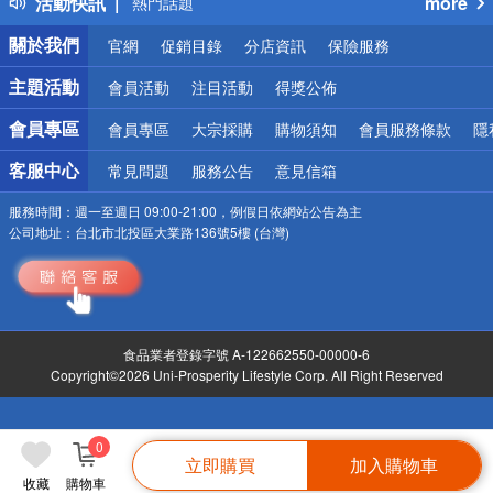
活動快訊
more
熱門話題
銀行優惠
關於我們
官網
促銷目錄
分店資訊
保險服務
偏遠地區配送
詐騙網頁！請小心！
主題活動
會員活動
注目活動
得獎公佈
會員專區
會員專區
大宗採購
購物須知
會員服務條款
隱
客服中心
常見問題
服務公告
意見信箱
服務時間：
週一至週日 09:00-21:00，例假日依網站公告為主
公司地址：
台北市北投區大業路136號5樓 (台灣)
食品業者登錄字號 A-122662550-00000-6
Copyright©2026 Uni-Prosperity Lifestyle Corp. All Right Reserved
0
立即購買
加入購物車
收藏
購物車