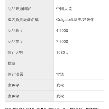
商品來源國家
中國大陸
國內負責廠商名稱
Colgate高露潔/好來化工
商品高度
4.9000
商品寬度
7.9000
保存天數
1080天
標章
保存溫層
常溫
應免稅
應稅
應免稅
應稅