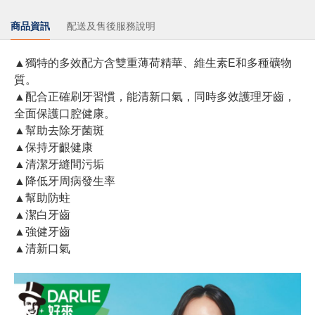
商品資訊
配送及售後服務說明
▲獨特的多效配方含雙重薄荷精華、維生素E和多種礦物
質。
▲配合正確刷牙習慣，能清新口氣，同時多效護理牙齒，
全面保護口腔健康。
▲幫助去除牙菌斑
▲保持牙齦健康
▲清潔牙縫間污垢
▲降低牙周病發生率
▲幫助防蛀
▲潔白牙齒
▲強健牙齒
▲清新口氣