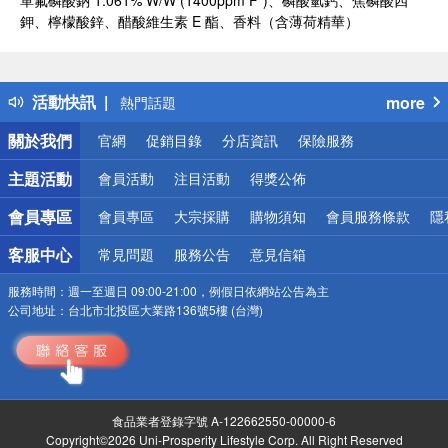
單氟磷酸鈉 1.061% W/W (1400ppm F⁻)、磷酸氫鈣、焦磷酸四
鉀、檸檬酸鋅、醋酸維生素 E 酯、香料（含薄荷精華）
偏遠地區配送
詐騙網頁！請小心！
得獎公告
活動快訊
more
熱門話題
銀行優惠
關於我們
官網
促銷目錄
分店資訊
保險服務
偏遠地區配送
詐騙網頁！請小心！
主題活動
會員活動
注目活動
得獎公佈
會員專區
會員專區
大宗採購
購物須知
會員服務條款
隱
客服中心
常見問題
服務公告
意見信箱
服務時間：
週一至週日 09:00-21:00，例假日依網站公告為主
公司地址：
台北市北投區大業路136號5樓 (台灣)
食品業者登錄字號 A-122662550-00000-6
Copyright©2026 Uni-Prosperity Lifestyle Corp. All Right Reserved