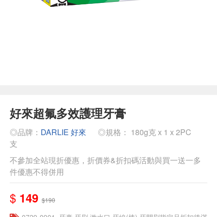
好來超氟多效護理牙膏
◎品牌：
DARLIE 好來
◎規格： 180g克 x 1 x 2PC
支
不參加全站現折優惠，折價券&折扣碼活動與買一送一多
件優惠不得併用
$
149
$190