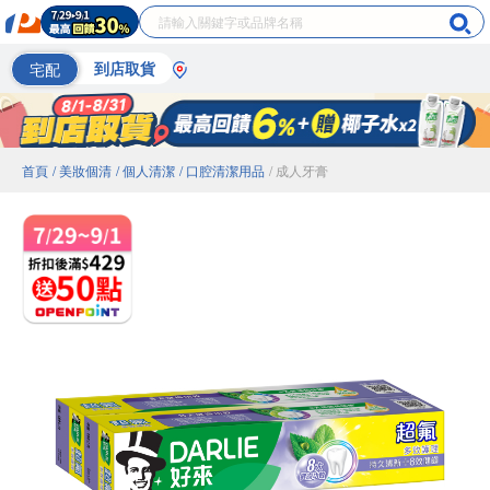
宅配
到店取貨
首頁
/ 美妝個清
/ 個人清潔
/ 口腔清潔用品
/ 成人牙膏