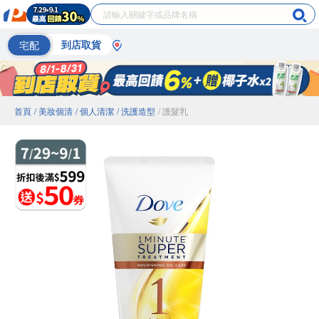
宅配
到店取貨
首頁
/ 美妝個清
/ 個人清潔
/ 洗護造型
/ 護髮乳