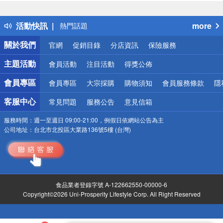
詐騙網頁！請小心！
得獎公告
活動快訊
more
熱門話題
銀行優惠
關於我們
官網
促銷目錄
分店資訊
保險服務
偏遠地區配送
詐騙網頁！請小心！
主題活動
會員活動
注目活動
得獎公佈
會員專區
會員專區
大宗採購
購物須知
會員服務條款
隱
客服中心
常見問題
服務公告
意見信箱
服務時間：
週一至週日 09:00-21:00，例假日依網站公告為主
公司地址：
台北市北投區大業路136號5樓 (台灣)
食品業者登錄字號 A-122662550-00000-6
Copyright©2026 Uni-Prosperity Lifestyle Corp. All Right Reserved