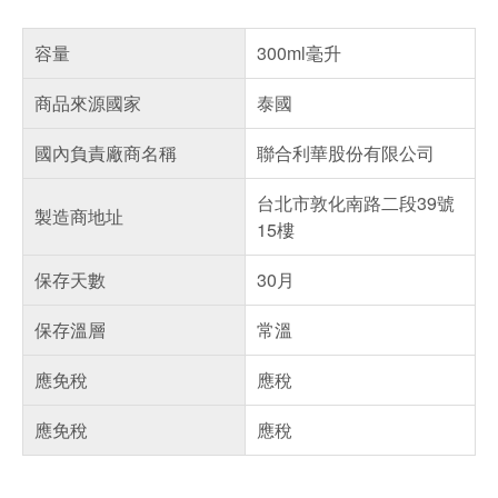
容量
300ml毫升
商品來源國家
泰國
國內負責廠商名稱
聯合利華股份有限公司
台北市敦化南路二段39號
製造商地址
15樓
保存天數
30月
保存溫層
常溫
應免稅
應稅
應免稅
應稅
偏遠地區配送