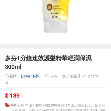
多芬1分鐘速效護髮精華輕潤保濕
300ml
◎品牌：
Dove 多芬
◎規格： 300ml毫升 x 1 x 1PC
支
$
189
8/8-8/10 單筆折扣後滿$2,000享9折(單筆上限折$500)(部分商
品不適用，不得與其他促銷活動/加價購/折價券/折扣碼併用)離