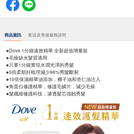
商品資訊
配送及售後服務說明
●Dove 1分鐘速效精華 全新超值增量裝
●毛燥缺水髮質適用
●只要1分鐘實現水潤光澤的秀髮
●5倍柔順好梳理減少96%秀髮斷裂
●10倍保濕精華油添加，椰子油和杏仁油注入
●角蛋白修護精華，修護毛鱗片，減少毛燥
●髮纖維修護科技，滲透髮芯強韌秀髮