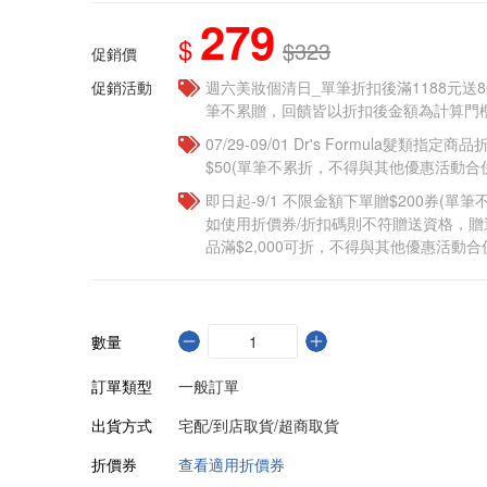
279
$
$323
促銷價
促銷活動
週六美妝個清日_單筆折扣後滿1188元送80點
筆不累贈，回饋皆以折扣後金額為計算門檻
07/29-09/01 Dr's Formula髮類指定
$50(單筆不累折，不得與其他優惠活動合
即日起-9/1 不限金額下單贈$200券(單
如使用折價券/折扣碼則不符贈送資格，
品滿$2,000可折，不得與其他優惠活動合
數量
訂單類型
一般訂單
出貨方式
宅配/到店取貨/超商取貨
折價券
查看適用折價券