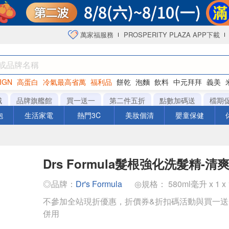
萬家福服務
PROSPERITY PLAZA APP下載
IGN
高蛋白
冷氣最高省萬
福利品
餅乾
泡麵
飲料
中元拜拜
義美
海苔
城
品牌旗艦館
買一送一
第二件五折
點數加碼送
檔期
泡
生活家電
熱門3C
美妝個清
嬰童保健
Drs Formula髮根強化洗髮精-清爽
◎品牌：
Dr's Formula
◎規格： 580ml毫升 x 1 x
不參加全站現折優惠，折價券&折扣碼活動與買一
併用