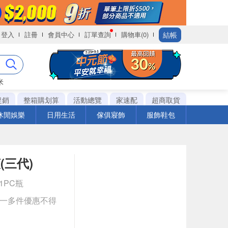
結帳
登入
註冊
會員中心
訂單查詢
購物車(0)
米
促銷
整箱購划算
活動總覽
家速配
超商取貨
休閒娛樂
日用生活
傢俱寢飾
服飾鞋包
(三代)
 1PC瓶
送一多件優惠不得