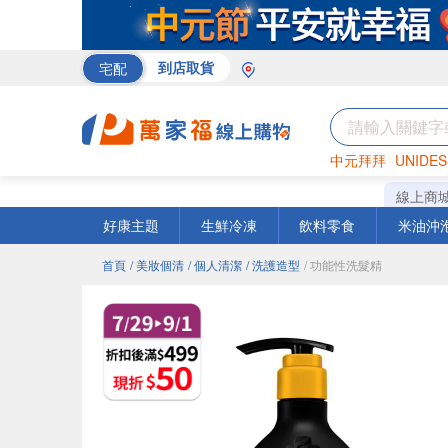
宅配
到店取貨
中元拜拜
UNIDES
巧克力
罐頭
咖啡
線上商
好康主題
生鮮冷凍
飲料零食
米油沖
首頁
/ 美妝個清
/ 個人清潔
/ 洗護造型
/ 功能性洗髮精