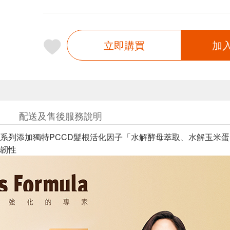
立即購買
加
配送及售後服務說明
系列添加獨特PCCD髮根活化因子「水解酵母萃取、水解玉米
韌性