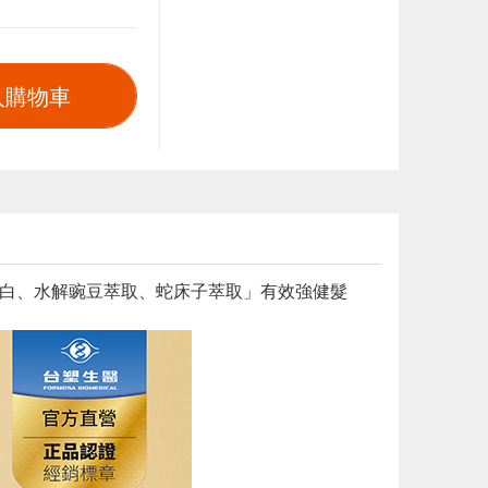
入購物車
蛋白、水解豌豆萃取、蛇床子萃取」有效強健髮