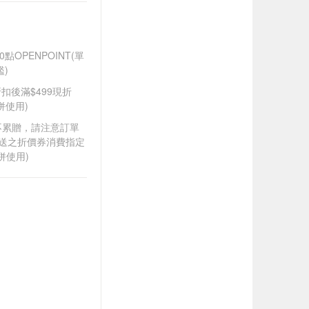
OPENPOINT(單
)
商品折扣後滿$499現折
併使用)
筆不累贈，請注意訂單
贈送之折價券消費指定
併使用)