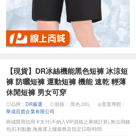
【現貨】DR冰絲機能黑色短褲 冰涼短
褲 防曬短褲 運動短褲 機能 速乾 輕薄
休閒短褲 男女可穿
◎品牌：
DR嚴選
◎規格： 黑色,3XL
◎逛逛專館：
華成百貨企業有限公司
商城限用信用卡支付(不納入VIP資格之累積計算),無法用錢
包/紅利點數,無搬運上樓服務及指定日期/時間.