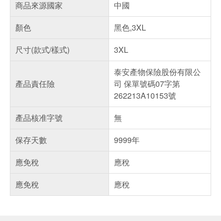
商品來源國家
中國
顏色
黑色,3XL
尺寸(款式/樣式)
3XL
泰安產物保險股份有限公
產品責任險
司 保單號碼07字第
262213A10153號
產品核准字號
無
保存天數
9999年
應免稅
應稅
應免稅
應稅
偏遠地區配送
詐騙網頁！請小心！