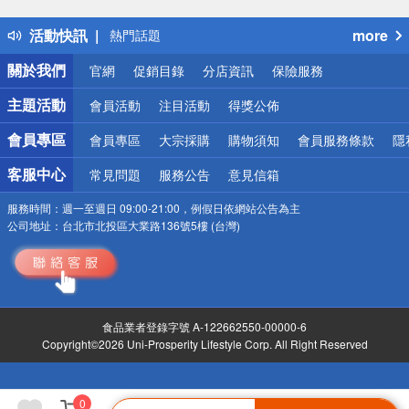
得獎公告
活動快訊
more
熱門話題
銀行優惠
關於我們
官網
促銷目錄
分店資訊
保險服務
偏遠地區配送
詐騙網頁！請小心！
主題活動
會員活動
注目活動
得獎公佈
會員專區
會員專區
大宗採購
購物須知
會員服務條款
隱
客服中心
常見問題
服務公告
意見信箱
服務時間：
週一至週日 09:00-21:00，例假日依網站公告為主
公司地址：
台北市北投區大業路136號5樓 (台灣)
食品業者登錄字號 A-122662550-00000-6
Copyright©2026 Uni-Prosperity Lifestyle Corp. All Right Reserved
0