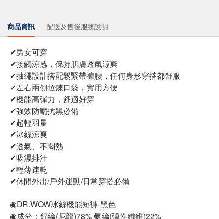
商品資訊
配送及售後服務說明
✔男女可穿
✔接觸涼感，保持肌膚透氣涼爽
✔抽繩設計搭配鬆緊帶褲腰，任何身形穿搭都舒服
✔左右兩側拉鍊口袋，實用方便
✔機能高彈力，舒適好穿
✔強效防曬抗黑必備
✔超輕羽量
✔冰絲涼爽
✔透氣、不悶熱
✔吸濕排汗
✔輕薄速乾
✔休閒外出/戶外運動/日常穿搭必備
◉DR.WOW冰絲機能短褲-黑色
◉成分：錦綸(尼龍)78% 氨綸(彈性纖維)22%