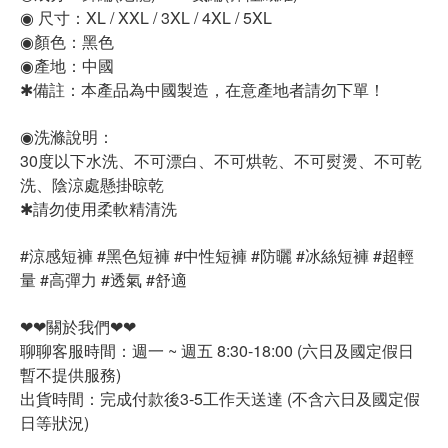
◉ 尺寸：XL / XXL / 3XL / 4XL / 5XL
◉顏色：黑色
◉產地：中國
✱備註：本產品為中國製造，在意產地者請勿下單！
◉洗滌說明：
30度以下水洗、不可漂白、不可烘乾、不可熨燙、不可乾
洗、陰涼處懸掛晾乾
✱請勿使用柔軟精清洗
#涼感短褲 #黑色短褲 #中性短褲 #防曬 #冰絲短褲 #超輕
量 #高彈力 #透氣 #舒適
❤❤關於我們❤❤
聊聊客服時間：週一 ~ 週五 8:30-18:00 (六日及國定假日
暫不提供服務)
出貨時間：完成付款後3-5工作天送達 (不含六日及國定假
日等狀況)