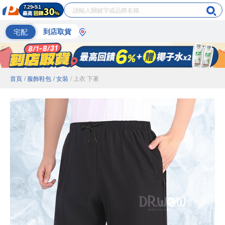
宅配
到店取貨
首頁
/ 服飾鞋包
/ 女裝
/ 上衣 下著