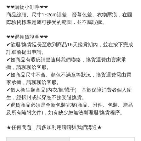
❤❤購物小叮嚀❤❤
商品線頭、尺寸1~2cm誤差、螢幕色差、衣物壓痕，在國
際驗貨標準是屬可接受的範圍，並不屬瑕疵。
❤❤退換貨說明❤❤
✔欲退/換貨延長至收到商品15天鑑賞期內，並在按下完成
訂單前提出申請。
✔如商品有瑕疵請盡速與我們聯絡，換貨運費由賣家承
擔，請聊聊洽客服。
✔如商品尺寸不合、顏色不滿意等狀況，換貨運費需由買
家承擔，請聊聊洽客服。
✔個人衛生類商品(內衣/褲/襪子)，基於保障消費者個人衛
生，經拆封或試穿恕不接受退換貨。
✔退貨商品必須是全新包裝完整(商品、附件、包裝、贈品
及所有隨附文件)，如有缺少恕無法辦理退/換貨程序。
★任何問題，請多加利用聊聊與我們溝通★