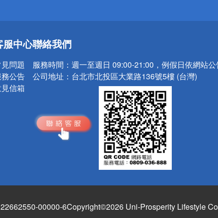
送
客服中心
聯絡我們
請小心！
常見問題
服務時間：
週一至週日 09:00-21:00，例假日依網站
服務公告
公司地址：
台北市北投區大業路136號5樓 (台灣)
意見信箱
662550-00000-6
Copyright©2026 Uni-Prosperity Lifestyle Co