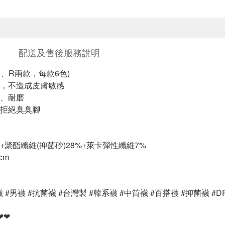
配送及售後服務說明
D、R兩款，每款6色)
，不造成皮膚敏感
、耐磨
拒絕臭臭腳
+聚酯纖維(抑菌砂)28%+萊卡彈性纖維7%
cm
 #男襪 #抗菌襪 #台灣製 #韓系襪 #中筒襪 #百搭襪 #抑菌襪 #D
❤❤