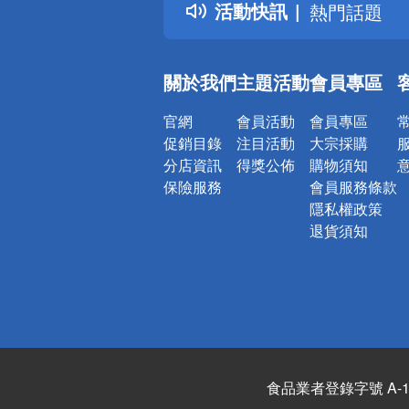
活動快訊
熱門話題
銀行優惠
偏遠地區配
關於我們
主題活動
會員專區
詐騙網頁！
官網
會員活動
會員專區
促銷目錄
注目活動
大宗採購
分店資訊
得獎公佈
購物須知
保險服務
會員服務條款
隱私權政策
退貨須知
食品業者登錄字號 A-122