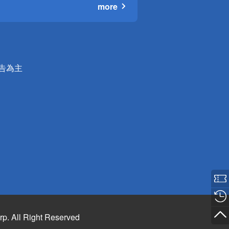
more
公告為主
rp. All Right Reserved