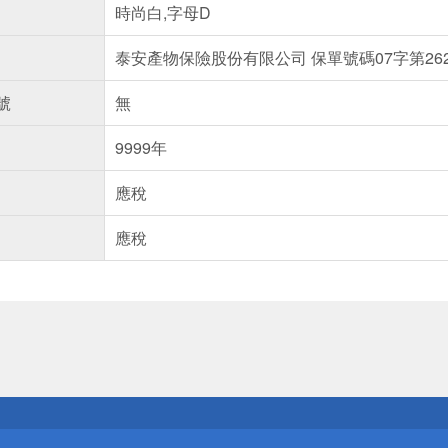
時尚白,字母D
泰安產物保險股份有限公司 保單號碼07字第2622
號
無
9999年
應稅
應稅
送
請小心！