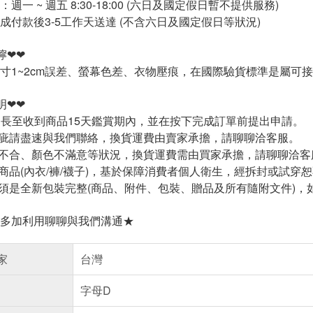
週一 ~ 週五 8:30-18:00 (六日及國定假日暫不提供服務)
成付款後3-5工作天送達 (不含六日及國定假日等狀況)
嚀❤❤
寸1~2cm誤差、螢幕色差、衣物壓痕，在國際驗貨標準是屬可
明❤❤
延長至收到商品15天鑑賞期內，並在按下完成訂單前提出申請。
疵請盡速與我們聯絡，換貨運費由賣家承擔，請聊聊洽客服。
不合、顏色不滿意等狀況，換貨運費需由買家承擔，請聊聊洽客
商品(內衣/褲/襪子)，基於保障消費者個人衛生，經拆封或試穿
須是全新包裝完整(商品、附件、包裝、贈品及所有隨附文件)，
多加利用聊聊與我們溝通★
家
台灣
字母D