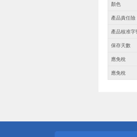
顏色
產品責任險
產品核准字
保存天數
應免稅
應免稅
偏遠地區配
詐騙網頁！
得獎公告