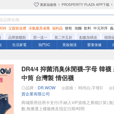
萬家福服務
PROSPERITY PLAZA APP下載
IGN
父親節送禮
冷氣最高省萬
福利品
餅乾
泡麵
飲料
中元拜拜
義
洋芋片
城
品牌旗艦館
買一送一
第二件五折
點數加碼送
檔期
泡
生活家電
熱門3C
美妝個清
嬰童保健
DR4/4 抑菌消臭休閒襪-字母 韓襪
中筒 台灣製 情侶襪
◎品牌：
DR.WOW
◎規格： 時尚白,字母D
◎
貨企業有限公司
商城限用信用卡支付(不納入VIP資格之累積計算),無
數,無搬運上樓服務及指定日期/時間.