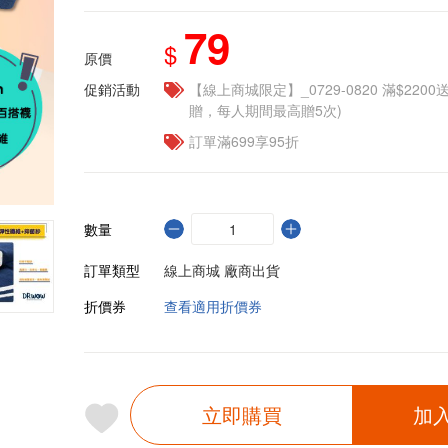
79
$
原價
促銷活動
【線上商城限定】_0729-0820 滿$2200
贈，每人期間最高贈5次)
訂單滿699享95折
數量
訂單類型
線上商城 廠商出貨
折價券
查看適用折價券
立即購買
加