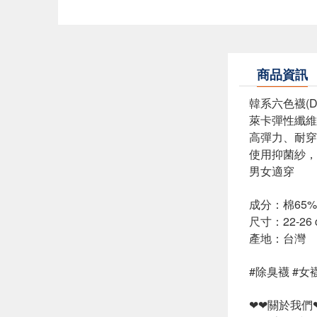
商品資訊
韓系六色襪(
萊卡彈性纖維
高彈力、耐穿
使用抑菌紗，
男女適穿
成分：棉65%
尺寸：22-26 
產地：台灣
#除臭襪 #女襪
❤❤關於我們