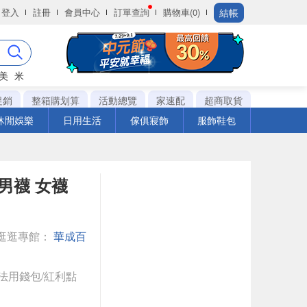
結帳
登入
註冊
會員中心
訂單查詢
購物車(0)
美
米
促銷
整箱購划算
活動總覽
家速配
超商取貨
休閒娛樂
日用生活
傢俱寢飾
服飾鞋包
 男襪 女襪
逛逛專館：
華成百
法用錢包/紅利點