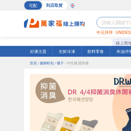
宅配
到店取貨
中元拜拜
UNIDES
巧克力
罐頭
海苔
線上商
好康主題
生鮮冷凍
飲料零食
米油沖
首頁
/ 服飾鞋包
/ 襪子
/ 中性襪,隱形襪