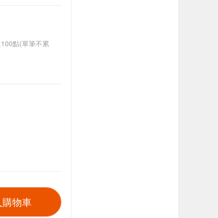
送100點(單筆不累
入購物車