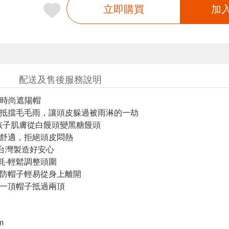
立即購買
加
配送及售後服務說明
時尚遮陽帽
效抵擋毛毛雨，讓頭皮躲過被雨淋的一劫
防孩子肌膚從白饅頭變黑糖饅頭
料舒適，拒絕頭皮悶熱
T台灣製造好安心
氈-輕鬆調整頭圍
預防帽子輕易從身上離開
買一頂帽子抵過兩頂
m