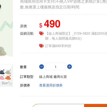
商城限用信用卡支付(不納入VIP資格之累積計算),無
數,無搬運上樓服務及指定日期/時間.
490
$
原價
促銷活動
【線上商城限定】_0729-0820 滿$2200
贈，每人期間最高贈5次)
訂單滿699享95折
數量
訂單類型
線上商城 廠商出貨
折價券
查看適用折價券