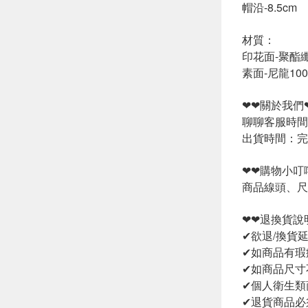
帽沿-8.5cm
材質：
印花面-聚酯纖
素面-尼龍10
❤❤關於我們
聊聊客服時間：
出貨時間：完
❤❤購物小叮
商品線頭、尺
❤❤退換貨說
✔欲退/換貨
✔如商品有瑕
✔如商品尺寸
✔個人衛生類
✔退貨商品必