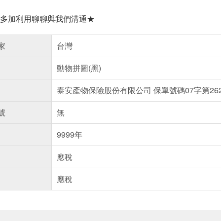
多加利用聊聊與我們溝通★
家
台灣
動物拼圖(黑)
泰安產物保險股份有限公司 保單號碼07字第2622
號
無
9999年
應稅
應稅