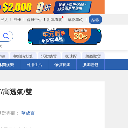
結帳
登入
註冊
會員中心
訂單查詢
購物車(0)
米
促銷
整箱購划算
活動總覽
家速配
超商取貨
休閒娛樂
日用生活
傢俱寢飾
服飾鞋包
/高透氣/雙
逛逛專館：
華成百