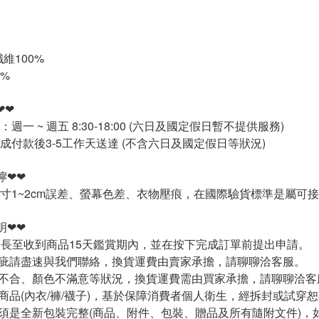
維100%
0%
❤❤
週一 ~ 週五 8:30-18:00 (六日及國定假日暫不提供服務)
成付款後3-5工作天送達 (不含六日及國定假日等狀況)
嚀❤❤
寸1~2cm誤差、螢幕色差、衣物壓痕，在國際驗貨標準是屬可
明❤❤
延長至收到商品15天鑑賞期內，並在按下完成訂單前提出申請。
疵請盡速與我們聯絡，換貨運費由賣家承擔，請聊聊洽客服。
不合、顏色不滿意等狀況，換貨運費需由買家承擔，請聊聊洽客
商品(內衣/褲/襪子)，基於保障消費者個人衛生，經拆封或試穿
須是全新包裝完整(商品、附件、包裝、贈品及所有隨附文件)，