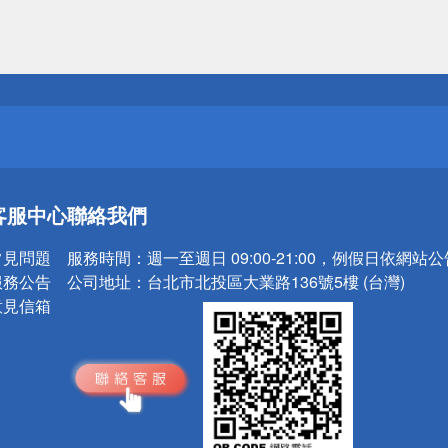
送
請小心！
送
客服中心
聯絡我們
請小心！
常見問題
服務時間：
週一至週日 09:00-21:00，例假日依網站
服務公告
公司地址：
台北市北投區大業路136號5樓 (台灣)
意見信箱