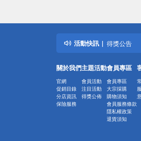
偏遠地區配
詐騙網頁！
得獎公告
活動快訊
熱門話題
銀行優惠
偏遠地區配
關於我們
主題活動
會員專區
詐騙網頁！
官網
會員活動
會員專區
促銷目錄
注目活動
大宗採購
分店資訊
得獎公佈
購物須知
保險服務
會員服務條款
隱私權政策
退貨須知