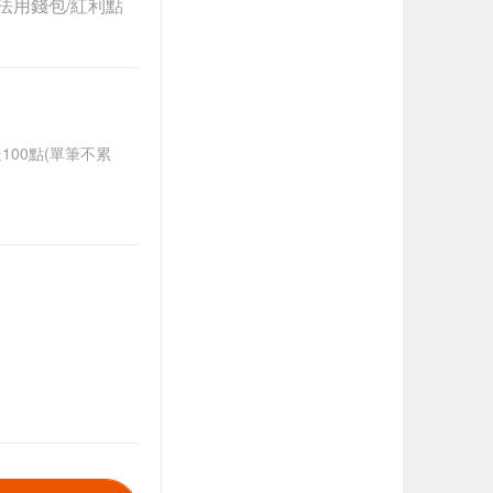
法用錢包/紅利點
送100點(單筆不累