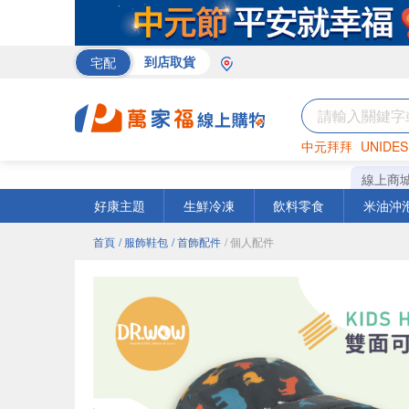
宅配
到店取貨
中元拜拜
UNIDES
巧克力
罐頭
咖啡
線上商
好康主題
生鮮冷凍
飲料零食
米油沖
首頁
/ 服飾鞋包
/ 首飾配件
/ 個人配件