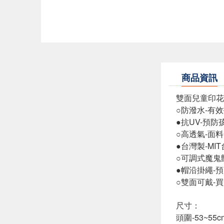
商品資訊
雙面兒童印花
○防潑水-有
●抗UV-預
○高透氣-面
●台灣製-MI
○可調式魔鬼
●帽沿掛繩-
○雙面可戴-
尺寸：
頭圍-53~55c