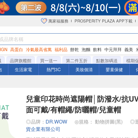
萬家福服務
PROSPERITY PLAZA APP下載
IGN
高蛋白
冷氣最高省萬
福利品
餅乾
泡麵
飲料
中元拜拜
義美
海苔
城
品牌旗艦館
買一送一
第二件五折
點數加碼送
檔期
泡
生活家電
熱門3C
美妝個清
嬰童保健
兒童印花時尚遮陽帽│防潑水/抗UV
面可戴/有帽繩/防曬帽/兒童帽
◎品牌：
DR.WOW
◎規格： 動物拼圖(黑)
◎
貨企業有限公司