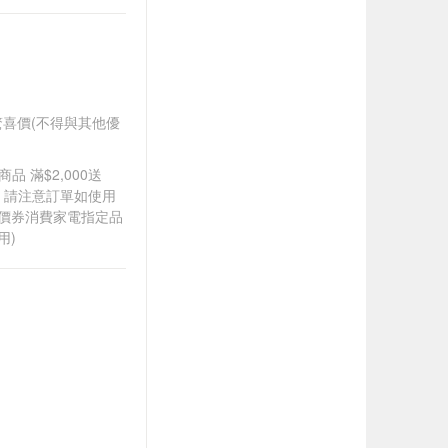
再享驚喜價(不得與其他優
品 滿$2,000送
0，請注意訂單如使用
折價券消費家電指定品
用)