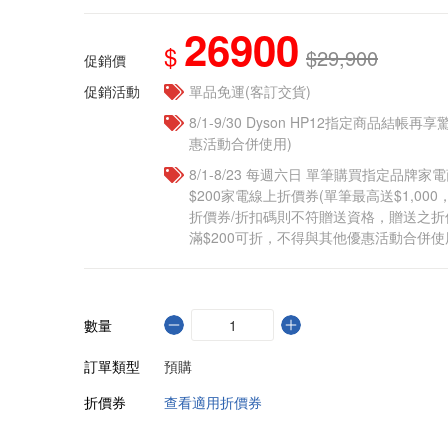
26900
$
$29,900
促銷價
促銷活動
單品免運(客訂交貨)
8/1-9/30 Dyson HP12指定商品結帳
惠活動合併使用)
8/1-8/23 每週六日 單筆購買指定品牌家電商
$200家電線上折價券(單筆最高送$1,00
折價券/折扣碼則不符贈送資格，贈送之
滿$200可折，不得與其他優惠活動合併使
數量
訂單類型
預購
折價券
查看適用折價券