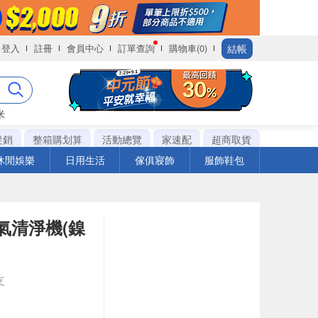
結帳
登入
註冊
會員中心
訂單查詢
購物車(0)
米
促銷
整箱購划算
活動總覽
家速配
超商取貨
休閒娛樂
日用生活
傢俱寢飾
服飾鞋包
空氣清淨機(鎳
支