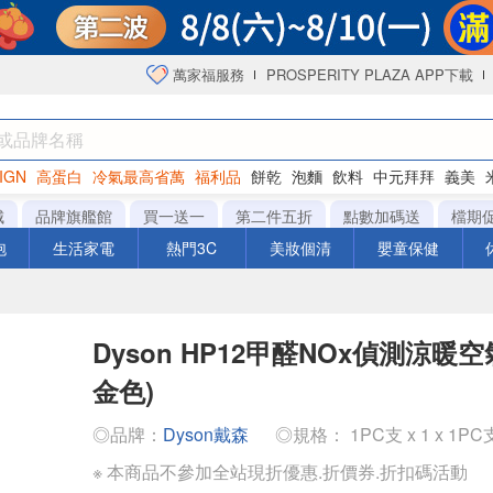
萬家福服務
PROSPERITY PLAZA APP下載
IGN
高蛋白
冷氣最高省萬
福利品
餅乾
泡麵
飲料
中元拜拜
義美
洋芋片
城
品牌旗艦館
買一送一
第二件五折
點數加碼送
檔期
泡
生活家電
熱門3C
美妝個清
嬰童保健
Dyson HP12甲醛NOx偵測涼暖
金色)
◎品牌：
Dyson戴森
◎規格： 1PC支 x 1 x 1PC
※ 本商品不參加全站現折優惠.折價券.折扣碼活動