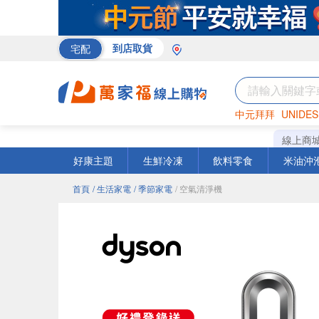
宅配
到店取貨
中元拜拜
UNIDES
巧克力
罐頭
海苔
線上商
好康主題
生鮮冷凍
飲料零食
米油沖
首頁
/ 生活家電
/ 季節家電
/ 空氣清淨機