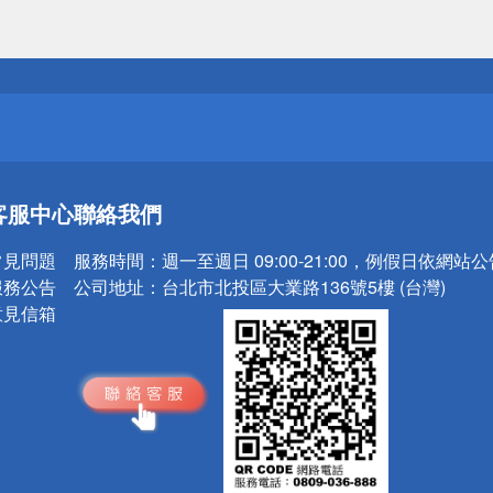
送
請小心！
送
客服中心
聯絡我們
請小心！
常見問題
服務時間：
週一至週日 09:00-21:00，例假日依網站
服務公告
公司地址：
台北市北投區大業路136號5樓 (台灣)
意見信箱