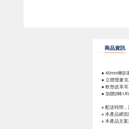
商品資訊
● 40mm喇
● 立體聲麥
● 軟墊皮革
● 加贈2轉
※ 配送時間
※ 本產品網
※ 本產品文