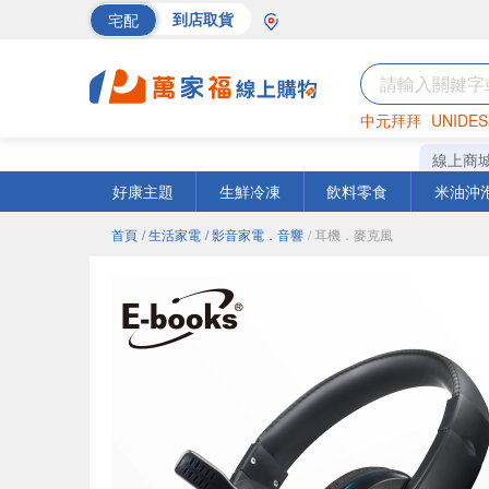
宅配
到店取貨
中元拜拜
UNIDES
巧克力
罐頭
海苔
線上商
好康主題
生鮮冷凍
飲料零食
米油沖
首頁
/ 生活家電
/ 影音家電．音響
/ 耳機．麥克風