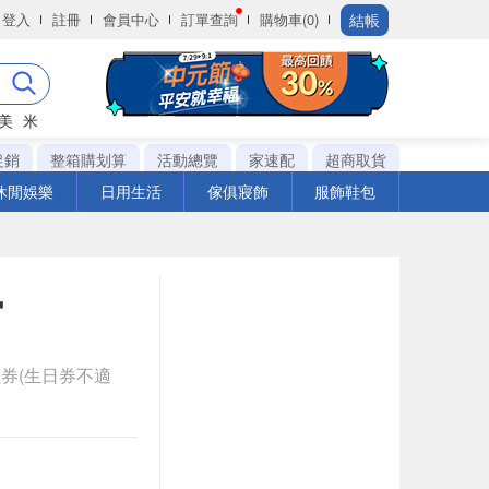
結帳
登入
註冊
會員中心
訂單查詢
購物車(0)
美
米
促銷
整箱購划算
活動總覽
家速配
超商取貨
休閒娛樂
日用生活
傢俱寢飾
服飾鞋包
風
券(生日券不適