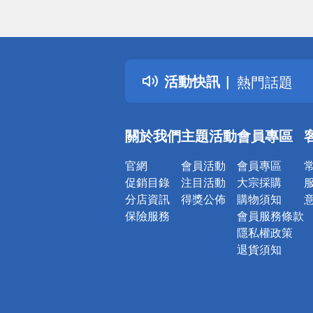
偏遠地區配
詐騙網頁！
得獎公告
活動快訊
熱門話題
銀行優惠
偏遠地區配
關於我們
主題活動
會員專區
詐騙網頁！
官網
會員活動
會員專區
促銷目錄
注目活動
大宗採購
分店資訊
得獎公佈
購物須知
保險服務
會員服務條款
隱私權政策
退貨須知