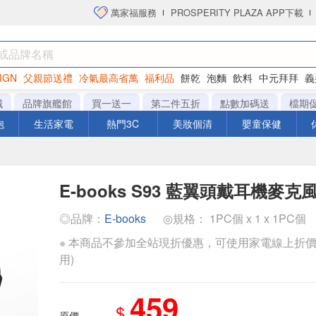
萬家福服務
PROSPERITY PLAZA APP下載
IGN
父親節送禮
冷氣最高省萬
福利品
餅乾
泡麵
飲料
中元拜拜
義
洋芋片
城
品牌旗艦館
買一送一
第二件五折
點數加碼送
檔期
泡
生活家電
熱門3C
美妝個清
嬰童保健
E-books S93 藍翼頭戴耳機麥克
◎品牌：
E-books
◎規格： 1PC個 x 1 x 1PC個
※ 本商品不參加全站現折優惠，可使用家電線上折價
用)
459
$
原價