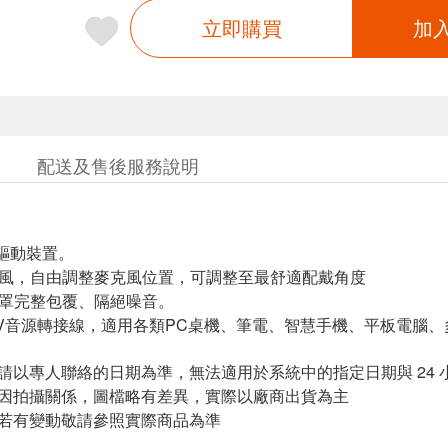
立即購買
加
配送及售後服務說明
叭驅動裝置。
克風，自由調整麥克風位置，可調整至最舒適配戴角度
耳罩完整包覆、隔絕噪音。
1AV音源轉接線，適用各類PC桌機、筆電、智慧手機、平板電腦、多
，請以專人聯絡的日期為準，無法適用於系統中的指定日期與 24
頁因拍攝關係，圖檔略有差異，實際以廠商出貨為主
案若有變動敬請參照實際商品為準