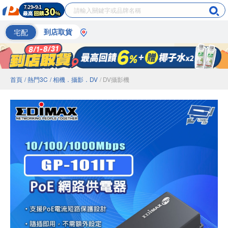
宅配
到店取貨
首頁
/ 熱門3C
/ 相機．攝影．DV
/ DV攝影機