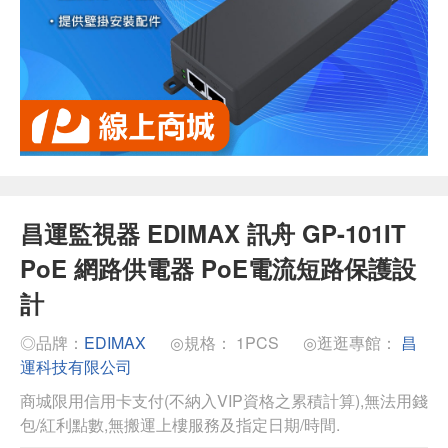
昌運監視器 EDIMAX 訊舟 GP-101IT
PoE 網路供電器 PoE電流短路保護設
計
◎品牌：
EDIMAX
◎規格： 1PCS
◎逛逛專館：
昌
運科技有限公司
商城限用信用卡支付(不納入VIP資格之累積計算),無法用錢
包/紅利點數,無搬運上樓服務及指定日期/時間.