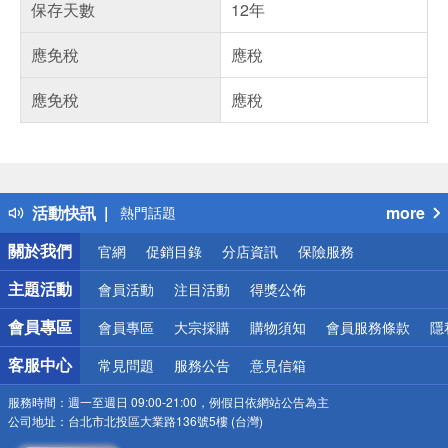
保存天數
12年
應免稅
應稅
應免稅
應稅
偏遠地區配送
詐騙網頁！請小心！
得獎公告
活動快訊
more
熱門話題
銀行優惠
關於我們
官網
促銷目錄
分店資訊
保險服務
偏遠地區配送
詐騙網頁！請小心！
主題活動
會員活動
注目活動
得獎公佈
會員專區
會員專區
大宗採購
購物須知
會員服務條款
隱
客服中心
常見問題
服務公告
意見信箱
服務時間：
週一至週日 09:00-21:00，例假日依網站公告為主
公司地址：
台北市北投區大業路136號5樓 (台灣)