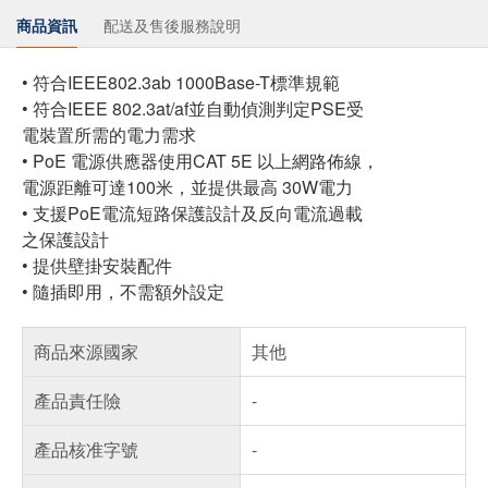
商品資訊
配送及售後服務說明
• 符合IEEE802.3ab 1000Base-T標準規範
• 符合IEEE 802.3at/af並自動偵測判定PSE受
電裝置所需的電力需求
• PoE 電源供應器使用CAT 5E 以上網路佈線，
電源距離可達100米，並提供最高 30W電力
• 支援PoE電流短路保護設計及反向電流過載
之保護設計
• 提供壁掛安裝配件
• 隨插即用，不需額外設定
商品來源國家
其他
產品責任險
-
產品核准字號
-