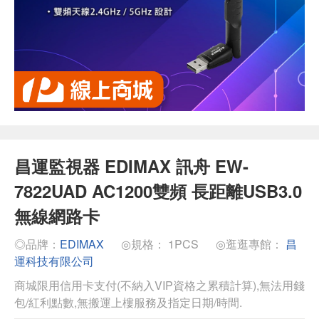
昌運監視器 EDIMAX 訊舟 EW-
7822UAD AC1200雙頻 長距離USB3.0
無線網路卡
◎品牌：
EDIMAX
◎規格： 1PCS
◎逛逛專館：
昌
運科技有限公司
商城限用信用卡支付(不納入VIP資格之累積計算),無法用錢
包/紅利點數,無搬運上樓服務及指定日期/時間.