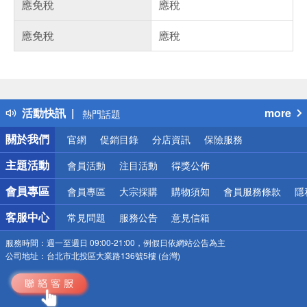
應免稅
應稅
應免稅
應稅
偏遠地區配送
詐騙網頁！請小心！
得獎公告
活動快訊
more
熱門話題
銀行優惠
關於我們
官網
促銷目錄
分店資訊
保險服務
偏遠地區配送
詐騙網頁！請小心！
主題活動
會員活動
注目活動
得獎公佈
會員專區
會員專區
大宗採購
購物須知
會員服務條款
隱
客服中心
常見問題
服務公告
意見信箱
服務時間：
週一至週日 09:00-21:00，例假日依網站公告為主
公司地址：
台北市北投區大業路136號5樓 (台灣)