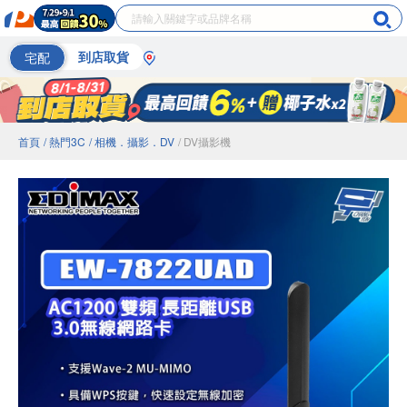
宅配
到店取貨
首頁
/ 熱門3C
/ 相機．攝影．DV
/ DV攝影機