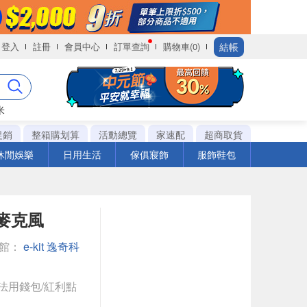
結帳
登入
註冊
會員中心
訂單查詢
購物車(0)
米
促銷
整箱購划算
活動總覽
家速配
超商取貨
休閒娛樂
日用生活
傢俱寢飾
服飾鞋包
播麥克風
專館：
e-kit 逸奇科
法用錢包/紅利點