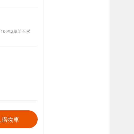
送100點(單筆不累
入購物車