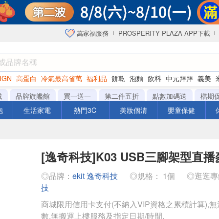
萬家福服務
PROSPERITY PLAZA APP下載
IGN
高蛋白
冷氣最高省萬
福利品
餅乾
泡麵
飲料
中元拜拜
義美
洋芋片
城
品牌旗艦館
買一送一
第二件五折
點數加碼送
檔期
泡
生活家電
熱門3C
美妝個清
嬰童保健
[逸奇科技]K03 USB三腳架型直
◎品牌：
ekit 逸奇科技
◎規格： 1個
◎逛逛
技
商城限用信用卡支付(不納入VIP資格之累積計算),無
數,無搬運上樓服務及指定日期/時間.