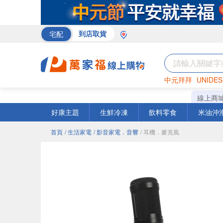
宅配
到店取貨
中元拜拜
UNIDES
巧克力
罐頭
海苔
線上商
好康主題
生鮮冷凍
飲料零食
米油沖
首頁
/ 生活家電
/ 影音家電．音響
/ 耳機．麥克風