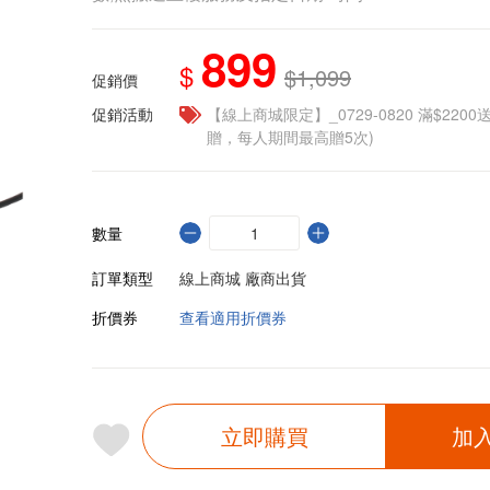
899
$
$1,099
促銷價
促銷活動
【線上商城限定】_0729-0820 滿$2200
贈，每人期間最高贈5次)
數量
訂單類型
線上商城 廠商出貨
折價券
查看適用折價券
立即購買
加