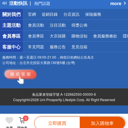
活動快訊
more
熱門話題
銀行優惠
關於我們
官網
促銷目錄
分店資訊
保險服務
偏遠地區配送
詐騙網頁！請小心！
主題活動
會員活動
注目活動
得獎公佈
會員專區
會員專區
大宗採購
購物須知
會員服務條款
隱
客服中心
常見問題
服務公告
意見信箱
服務時間：
週一至週日 09:00-21:00，例假日依網站公告為主
公司地址：
台北市北投區大業路136號5樓 (台灣)
食品業者登錄字號 A-122662550-00000-6
Copyright©2026 Uni-Prosperity Lifestyle Corp. All Right Reserved
0
立即購買
加入購物車
收藏
購物車