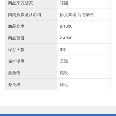
商品來源國家
韓國
國內負責廠商名稱
輸入業者:台灣樂金
商品高度
9.1000
商品寬度
2.4000
保存天數
3年
保存溫層
常溫
應免稅
應稅
應免稅
應稅
偏遠地區配送
詐騙網頁！請小心！
得獎公告