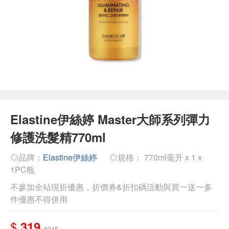
Elastine伊絲婷 Master大師系列彈力
修護洗髮精770ml
◎品牌：
Elastine伊絲婷
◎規格： 770ml毫升 x 1 x
1PC瓶
不參加全站現折優惠，折價券&折扣碼活動與買一送一多
件優惠不得併用
$
319
$345