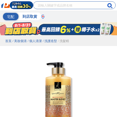
宅配
到店取貨
首頁
/ 美妝個清
/ 個人清潔
/ 洗護造型
/ 洗髮精