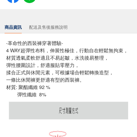
商品資訊
配送及售後服務說明
-革命性的西裝褲穿著體驗-
4 WAY超彈性布料，伸展性極佳，行動自在輕鬆無拘束，
材質透氣柔軟舒適且不易起皺，水洗後易整理，
彈性腰圍設計，舒適服貼零壓力，
揉合正式與休閒元素，可根據場合輕鬆轉換造型，
一條比休閒褲更舒適有型的西裝褲。
材質: 聚酯纖維 92 %
彈性纖維 8%