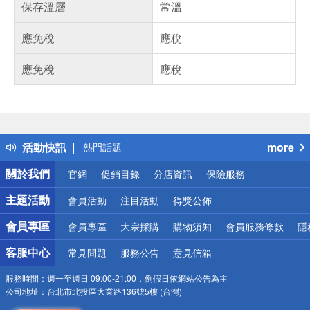
保存溫層
常溫
應免稅
應稅
應免稅
應稅
偏遠地區配送
詐騙網頁！請小心！
得獎公告
活動快訊
more
熱門話題
銀行優惠
關於我們
官網
促銷目錄
分店資訊
保險服務
偏遠地區配送
詐騙網頁！請小心！
主題活動
會員活動
注目活動
得獎公佈
會員專區
會員專區
大宗採購
購物須知
會員服務條款
隱
客服中心
常見問題
服務公告
意見信箱
服務時間：
週一至週日 09:00-21:00，例假日依網站公告為主
公司地址：
台北市北投區大業路136號5樓 (台灣)