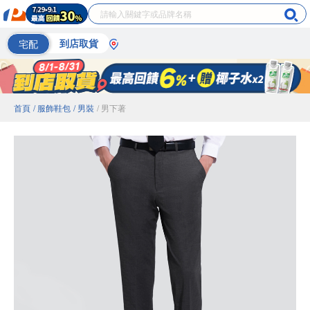
宅配
到店取貨
首頁
/ 服飾鞋包
/ 男裝
/ 男下著