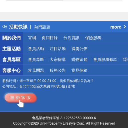
偏遠地區配送
詐騙網頁！請小心！
得獎公告
活動快訊
more
熱門話題
銀行優惠
關於我們
官網
促銷目錄
分店資訊
保險服務
偏遠地區配送
詐騙網頁！請小心！
主題活動
會員活動
注目活動
得獎公佈
會員專區
會員專區
大宗採購
購物須知
會員服務條款
隱
客服中心
常見問題
服務公告
意見信箱
服務時間：
週一至週日 09:00-21:00，例假日依網站公告為主
公司地址：
台北市北投區大業路136號5樓 (台灣)
食品業者登錄字號 A-122662550-00000-6
Copyright©2026 Uni-Prosperity Lifestyle Corp. All Right Reserved