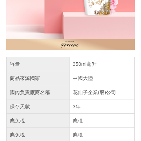
容量
350ml毫升
商品來源國家
中國大陸
國內負責廠商名稱
花仙子企業(股)公司
保存天數
3年
應免稅
應稅
應免稅
應稅