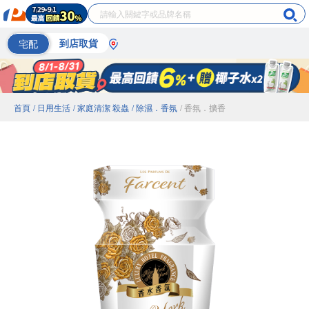
宅配
到店取貨
首頁
/ 日用生活
/ 家庭清潔 殺蟲
/ 除濕．香氛
/ 香氛．擴香