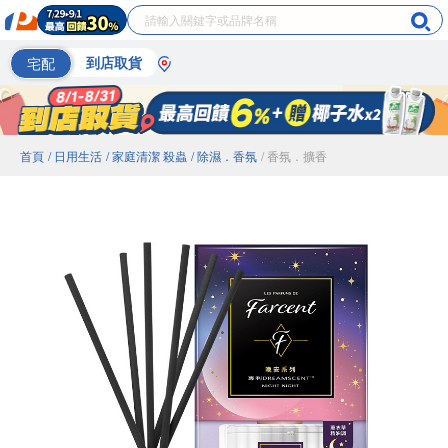
宅配
到店取貨
首頁
/ 日用生活
/ 家庭清潔 殺蟲
/ 除濕．香氛
/ 香氛．擴香