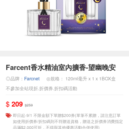
Farcent香水精油室內擴香-望幽晚安
◎品牌：
Farcnet
◎規格： 120ml毫升 x 1 x 1BOX盒
不參加全站現折.折價券.折扣碼活動
$
209
$259
即日起-9/1 不限金額下單贈$200券(單筆不累贈，請注意訂單
如使用折價券/折扣碼則不符贈送資格，贈送之折價券消費指定
品滿$2,000可折，不得與其他優惠活動合併使用)