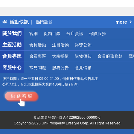
偏遠地區配送
詐騙網頁！請小心！
得獎公告
活動快訊
more
熱門話題
銀行優惠
關於我們
官網
促銷目錄
分店資訊
保險服務
偏遠地區配送
詐騙網頁！請小心！
主題活動
會員活動
注目活動
得獎公佈
會員專區
會員專區
大宗採購
購物須知
會員服務條款
隱
客服中心
常見問題
服務公告
意見信箱
服務時間：
週一至週日 09:00-21:00，例假日依網站公告為主
公司地址：
台北市北投區大業路136號5樓 (台灣)
食品業者登錄字號 A-122662550-00000-6
Copyright©2026 Uni-Prosperity Lifestyle Corp. All Right Reserved