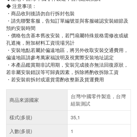
◆ 注意事項：
・商品收到後請勿自行拆封包裝
・請先聯繫客服，告知訂單編號並與客服確認安裝細節及
預約安裝時間
・價格包含基本舊改安裝，若門扇屬特殊規格需修改或破
孔遮掩，附加材料工資現場另計
・安裝地點若屬於偏遠地區，將另外收取安裝交通費用，
偏遠地區請參考萬家福說明及視實際安裝地址認定
・本產品鑑賞期非試用期，安裝完成後亦無法回復原狀，
若非屬安裝錯誤等可歸責因素，拆除將酌收拆除工資
・若安裝前拆封或退貨需酌收整新及貨運費用
台灣/中國零件製造，台灣
商品來源國家
組裝測試
樣式(多規)
35,1
入數(多規)
1