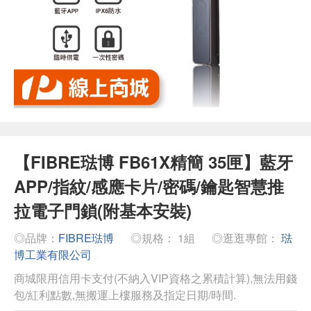
【FIBRE琺博 FB61X精簡 35匣】藍牙
APP/指紋/感應卡片/密碼/鑰匙智慧推
拉電子門鎖(附基本安裝)
◎品牌：
FIBRE琺博
◎規格： 1組
◎逛逛專館：
琺
博工業有限公司
商城限用信用卡支付(不納入VIP資格之累積計算),無法用錢
包/紅利點數,無搬運上樓服務及指定日期/時間.