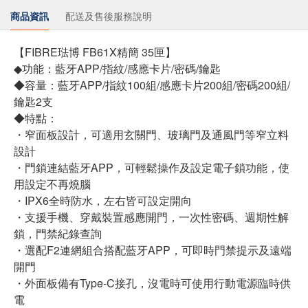
商品資訊
配送及售後服務說明
【FIBRE琺博 FB61X精簡 35匣】
◆功能：藍牙APP/指紋/感應卡片/密碼/鑰匙
◆容量：藍牙APP/指紋100組/感應卡片200組/密碼200組/
鑰匙2支
◆特點：
・窄面板設計，可適用玄關門、玻璃門及通風門等窄立料
設計
・門鎖連結藍牙APP，可輕鬆操作及設定電子鎖功能，使
用設定不再燒腦
・IPX6全時防水，左右皆可設定開向
・支援手機、穿戴裝置感應開門，一次性密碼、週期性解
鎖，門禁紀錄查詢
・選配F2連網組合搭配藍牙APP，可即時門禁提示及遠端
開門
・外面板備有Type-C接孔，沒電時可使用行動電源臨時供
電