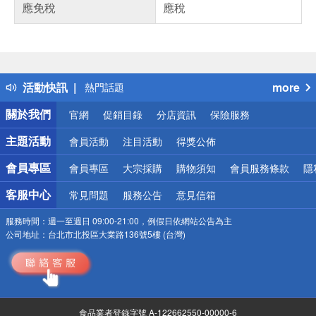
應免稅
應稅
偏遠地區配送
詐騙網頁！請小心！
得獎公告
活動快訊
more
熱門話題
銀行優惠
關於我們
官網
促銷目錄
分店資訊
保險服務
偏遠地區配送
詐騙網頁！請小心！
主題活動
會員活動
注目活動
得獎公佈
會員專區
會員專區
大宗採購
購物須知
會員服務條款
隱
客服中心
常見問題
服務公告
意見信箱
服務時間：
週一至週日 09:00-21:00，例假日依網站公告為主
公司地址：
台北市北投區大業路136號5樓 (台灣)
食品業者登錄字號 A-122662550-00000-6