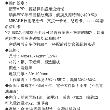
◆操作設定：
・藍牙APP，輕鬆操作設定沒煩惱
・瑞典FPC半導體指紋辨識，觸摸反應時間小於0.5秒
・MIFARE技術感應卡，支援一卡通、悠遊卡、icash等聯
名信用卡
*使用聯名卡或複合卡片可能會有感應不靈敏的問題，建議
使用本公司感應磁扣及感應貼片*
・密碼可設定多位數組合，搭配前後防窺視亂數密碼
◆規格：
・尺寸：40x410x42mm(±5%)
・材質：鋼、不鏽鋼、塑造面板
・顏色：電鍍黑
・建議門厚：30~100mm
・工作環境：工作環境-5℃~+55℃，濕度30%~80%
◆保固：機械零件保固三年、電子零件保固兩年（不含電
池漏液）
◆內容：前後面板1組、鎖匣x1、感應卡扣x3、鑰匙x2、
可充電鋰電池x2、說明書
◆產地：台灣/中國零件製造，台灣組裝測試