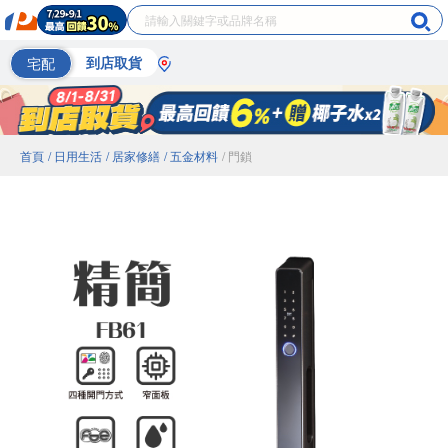
宅配
到店取貨
首頁
/ 日用生活
/ 居家修繕
/ 五金材料
/ 門鎖