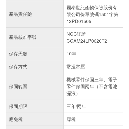
國泰世紀產物保險股份有
產品責任險
限公司保單號碼1501字第
13PD01505
NCC認證
產品核准字號
CCAM24LP0620T2
保存天數
10年
保存方式
常溫常壓
機械零件保固三年、電子
保固範圍
零件保固兩年（不含電池
漏液）
保固期限
三年/兩年
應免稅
應稅