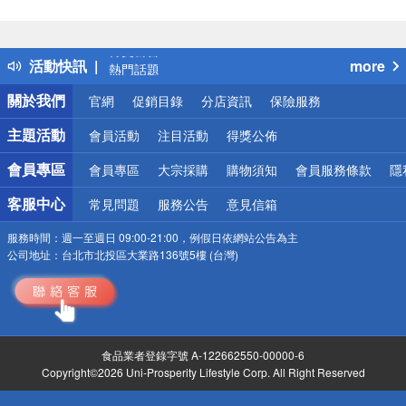
偏遠地區配送
詐騙網頁！請小心！
得獎公告
活動快訊
more
熱門話題
銀行優惠
關於我們
官網
促銷目錄
分店資訊
保險服務
偏遠地區配送
詐騙網頁！請小心！
主題活動
會員活動
注目活動
得獎公佈
會員專區
會員專區
大宗採購
購物須知
會員服務條款
隱
客服中心
常見問題
服務公告
意見信箱
服務時間：
週一至週日 09:00-21:00，例假日依網站公告為主
公司地址：
台北市北投區大業路136號5樓 (台灣)
食品業者登錄字號 A-122662550-00000-6
Copyright©2026 Uni-Prosperity Lifestyle Corp. All Right Reserved