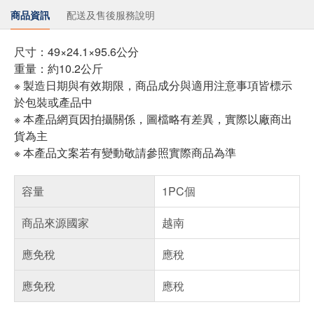
商品資訊
配送及售後服務說明
尺寸：49×24.1×95.6公分
重量：約10.2公斤
※ 製造日期與有效期限，商品成分與適用注意事項皆標示
於包裝或產品中
※ 本產品網頁因拍攝關係，圖檔略有差異，實際以廠商出
貨為主
※ 本產品文案若有變動敬請參照實際商品為準
容量
1PC個
商品來源國家
越南
應免稅
應稅
應免稅
應稅