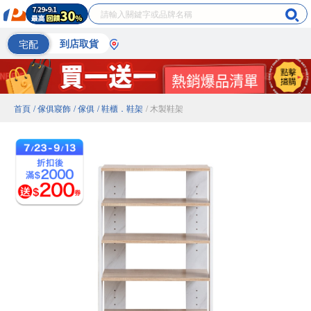
宅配
到店取貨
首頁
/ 傢俱寢飾
/ 傢俱
/ 鞋櫃．鞋架
/ 木製鞋架