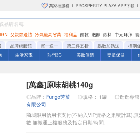
萬家福服務
PROSPERITY PLAZA APP下載
IGN
父親節送禮
冷氣最高省萬
福利品
餅乾
泡麵
飲料
中元拜拜
義
洋芋片
城
品牌旗艦館
買一送一
第二件五折
點數加碼送
檔期
泡
生活家電
熱門3C
美妝個清
嬰童保健
[萬鑫]原味胡桃140g
◎品牌：
Fungo芳菓
◎規格： 1罐
◎逛逛專
有限公司
商城限用信用卡支付(不納入VIP資格之累積計算),無
數,無搬運上樓服務及指定日期/時間.