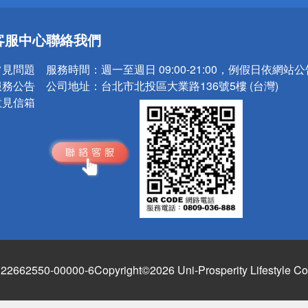
送
客服中心
聯絡我們
請小心！
常見問題
服務時間：
週一至週日 09:00-21:00，例假日依網站
服務公告
公司地址：
台北市北投區大業路136號5樓 (台灣)
意見信箱
662550-00000-6
Copyright©2026 Uni-Prosperity Lifestyle Co