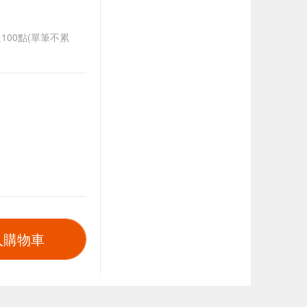
送100點(單筆不累
入購物車