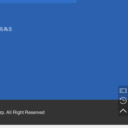
公告為主
rp. All Right Reserved