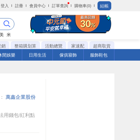
結帳
登入
註冊
會員中心
訂單查詢
購物車(0)
美
米
促銷
整箱購划算
活動總覽
家速配
超商取貨
休閒娛樂
日用生活
傢俱寢飾
服飾鞋包
館：
萬鑫企業股份
法用錢包/紅利點