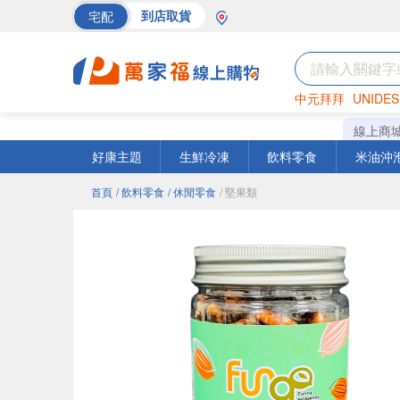
宅配
到店取貨
中元拜拜
UNIDES
巧克力
罐頭
海苔
線上商
好康主題
生鮮冷凍
飲料零食
米油沖
首頁
/ 飲料零食
/ 休閒零食
/ 堅果類