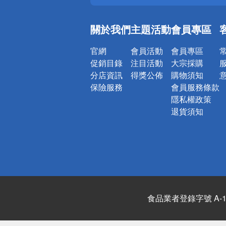
銀行優惠
偏遠地區配
關於我們
主題活動
會員專區
詐騙網頁！
官網
會員活動
會員專區
促銷目錄
注目活動
大宗採購
分店資訊
得獎公佈
購物須知
保險服務
會員服務條款
隱私權政策
退貨須知
食品業者登錄字號 A-122