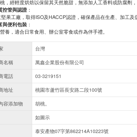
桃，經輕度烘焙以保留其天然脆甜，無添加人工香料或防腐劑，
質控管與認證
：
設立堅果工廠，取得ISO及HACCP認證，確保產品在生產、加工
富與便利包裝
：
營養，適合日常食用、辦公室零食或作為伴手禮。
家
台灣
商名稱
萬鑫企業股份有限公司
商電話
03-3219151
商地址
桃園市蘆竹區長安路二段100號
內容添加物
胡桃。
如圖示
泰安產物07字第862214A10223號