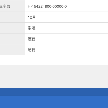
錄字號
H-154224800-00000-0
12月
常溫
應稅
應稅
送
請小心！