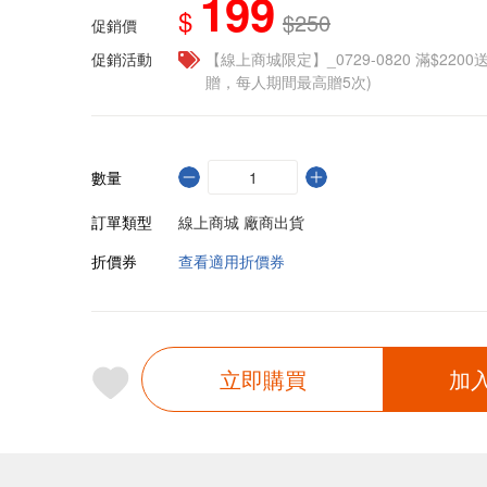
199
$
$250
促銷價
促銷活動
【線上商城限定】_0729-0820 滿$2200
贈，每人期間最高贈5次)
數量
訂單類型
線上商城 廠商出貨
折價券
查看適用折價券
立即購買
加