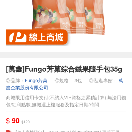
[萬鑫]Fungo芳菓綜合纖果隨手包35g
◎品牌：
Fungo芳菓
◎規格： 3包
◎逛逛專館：
萬
鑫企業股份有限公司
商城限用信用卡支付(不納入VIP資格之累積計算),無法用錢
包/紅利點數,無搬運上樓服務及指定日期/時間.
$
90
$120