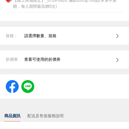
【線上商城限定】_0729-0820 滿$2200送100點(單筆不累
贈，每人期間最高贈5次)
規格：
請選擇數量、規格
折價券
查看可使用的折價券
商品資訊
配送及售後服務說明