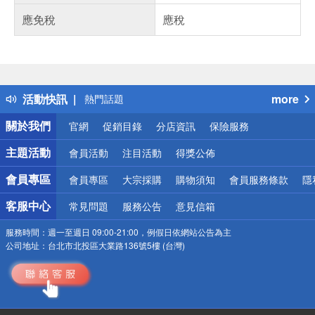
應免稅
應稅
偏遠地區配送
詐騙網頁！請小心！
得獎公告
活動快訊
more
熱門話題
銀行優惠
關於我們
官網
促銷目錄
分店資訊
保險服務
偏遠地區配送
詐騙網頁！請小心！
主題活動
會員活動
注目活動
得獎公佈
會員專區
會員專區
大宗採購
購物須知
會員服務條款
隱
客服中心
常見問題
服務公告
意見信箱
服務時間：
週一至週日 09:00-21:00，例假日依網站公告為主
公司地址：
台北市北投區大業路136號5樓 (台灣)