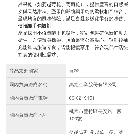
然果乾（如蔓越莓乾、葡萄乾），提供豐富的口感層
次與天然甜味。堅果的酥脆與果乾的柔軟相互結合，
呈現均衡的風味體驗，滿足喜愛多樣化零食的味蕾。
便攜隨手包設計
產品採用小份量隨手包設計，密封包裝確保新鮮度與
衛生，方便隨身攜帶。無論是辦公室點心、運動後補
充能量或旅遊零食，皆能輕鬆享用，符合現代生活快
節奏的便利性需求。
商品來源國家
台灣
國內負責廠商名稱
萬鑫企業股份有限公司
國內負責廠商電話
03-3219151
桃園市蘆竹區長安路二段
國內負責廠商地址
100號
蔓越莓乾(蔓越莓、糖、葵