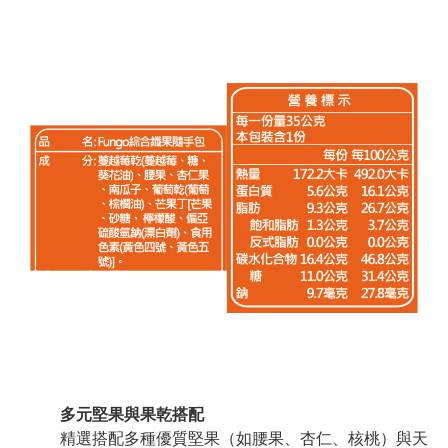
多元堅果與果乾搭配
精選搭配多種優質堅果（如腰果、杏仁、核桃）與天