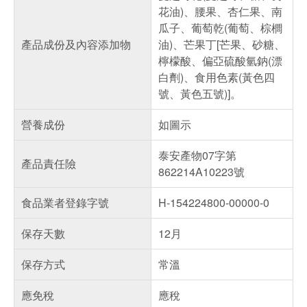
花油)、腰果、杏仁果、南
瓜子、葡萄乾(葡萄、棕櫚
產品成份及內容添加物
油)、芒果丁[芒果、砂糖、
檸檬酸、偏亞硫酸氫鈉(漂
白劑)、食用色素(黃色四
號、黃色五號)]。
營養成份
如圖示
泰安產物07字第
產品責任險
862214A10223號
食品業者登錄字號
H-154224800-00000-0
保存天數
12月
保存方式
常溫
應免稅
應稅