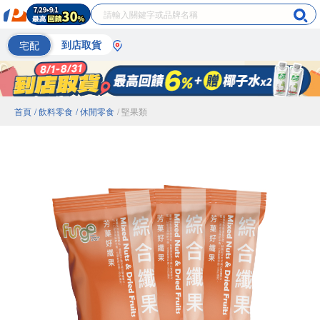
宅配
到店取貨
首頁
/ 飲料零食
/ 休閒零食
/ 堅果類