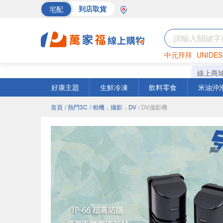
宅配
到店取貨
中元拜拜
UNIDES
巧克力
罐頭
海苔
線上商
好康主題
生鮮冷凍
飲料零食
米油沖
首頁
/ 熱門3C
/ 相機．攝影．DV
/ DV攝影機