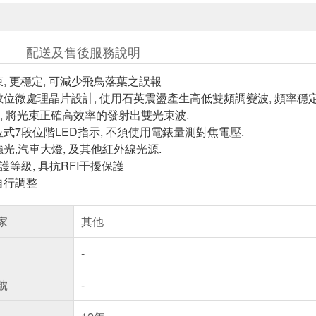
配送及售後服務說明
, 更穩定, 可減少飛鳥落葉之誤報
數位微處理晶片設計, 使用石英震盪產生高低雙頻調變波, 頻率穩
) 透鏡, 將光束正確高效率的發射出雙光束波.
位式7段位階LED指示, 不須使用電錶量測對焦電壓.
光,汽車大燈, 及其他紅外線光源.
高防護等級, 具抗RFI干擾保護
自行調整
家
其他
-
號
-