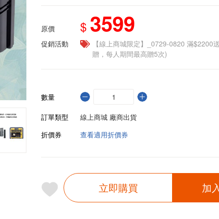
3599
$
原價
促銷活動
【線上商城限定】_0729-0820 滿$2200
贈，每人期間最高贈5次)
數量
訂單類型
線上商城 廠商出貨
折價券
查看適用折價券
立即購買
加