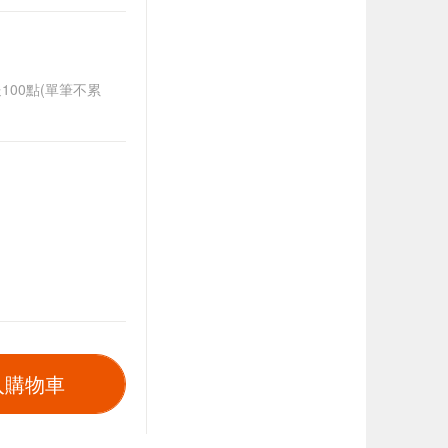
送100點(單筆不累
入購物車