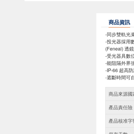
商品資訊
-同步雙軌光束
-投光器採用
(Feneal
-受光器具數
-能阻隔外界強
-IP-66 超
-遮斷時間可
商品來源國
產品責任險
產品核准字