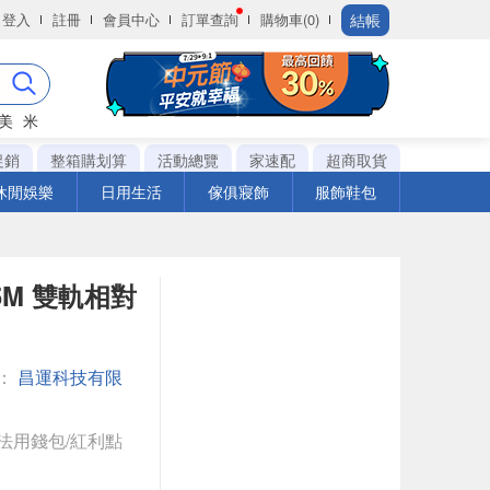
結帳
登入
註冊
會員中心
訂單查詢
購物車(0)
美
米
促銷
整箱購划算
活動總覽
家速配
超商取貨
休閒娛樂
日用生活
傢俱寢飾
服飾鞋包
35M 雙軌相對
：
昌運科技有限
法用錢包/紅利點