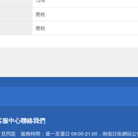
12年
應稅
應稅
送
請小心！
送
客服中心
聯絡我們
請小心！
常見問題
服務時間：
週一至週日 09:00-21:00，例假日依網站