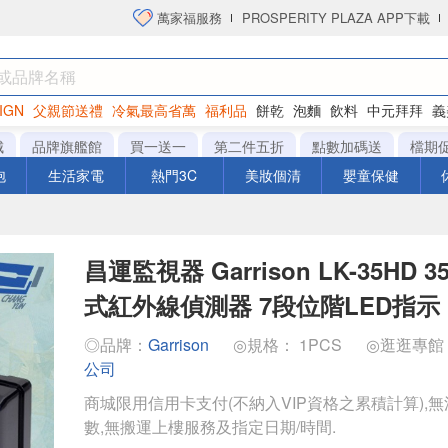
萬家福服務
PROSPERITY PLAZA APP下載
IGN
父親節送禮
冷氣最高省萬
福利品
餅乾
泡麵
飲料
中元拜拜
義
洋芋片
城
品牌旗艦館
買一送一
第二件五折
點數加碼送
檔期
泡
生活家電
熱門3C
美妝個清
嬰童保健
昌運監視器 Garrison LK-35HD 
式紅外線偵測器 7段位階LED指示
◎品牌：
Garrison
◎規格： 1PCS
◎逛逛專館
公司
商城限用信用卡支付(不納入VIP資格之累積計算),無
數,無搬運上樓服務及指定日期/時間.